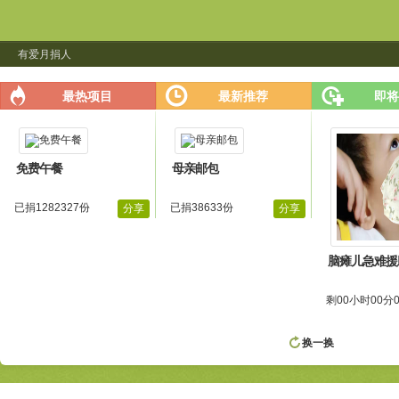
有爱月捐人
最热项目
最新推荐
即将
免费午餐
母亲邮包
已捐1282327份
已捐38633份
分享
分享
脑瘫儿急难援
剩00小时00分
换一换