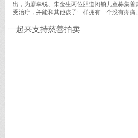
出，为廖幸锐、朱金生两位胆道闭锁儿童募集善
受治疗，并能和其他孩子一样拥有一个没有疼痛、
一起来支持慈善拍卖