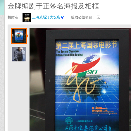
金牌编剧于正签名海报及相框
捐赠者：
上海威斯汀大饭店
援助公益项目：
无