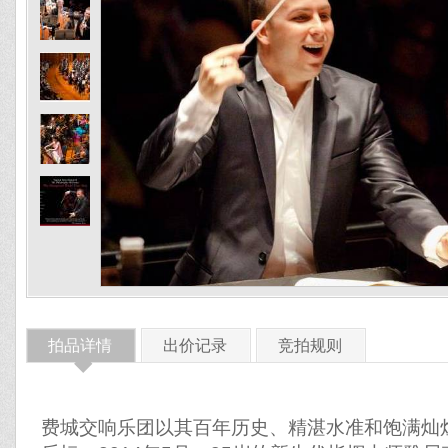
拍品详情
出价记录
竞拍规则
◆
费城交响乐团以其百年历史、精湛水准和饱满灿烂