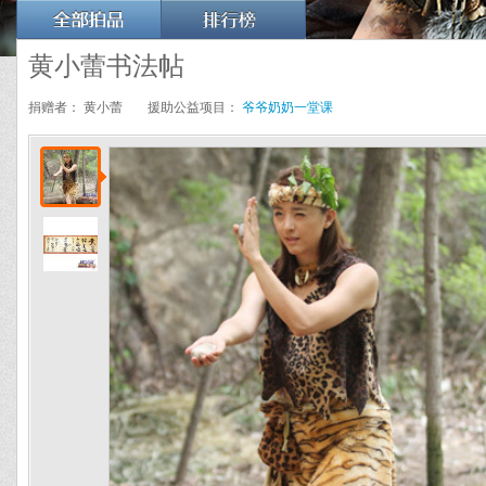
黄小蕾书法帖
捐赠者：
黄小蕾
援助公益项目：
爷爷奶奶一堂课