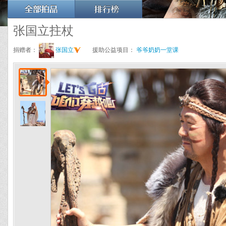
张国立拄杖
捐赠者：
张国立
援助公益项目：
爷爷奶奶一堂课