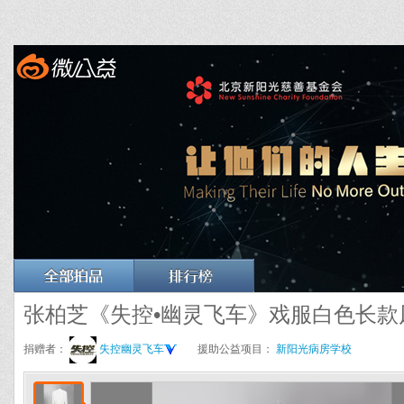
张柏芝《失控•幽灵飞车》戏服白色长款
捐赠者：
失控幽灵飞车
援助公益项目：
新阳光病房学校