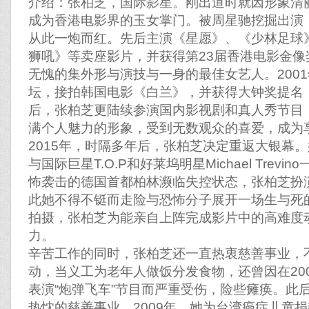
介绍：张柏芝，国际影星。刚出道时就因形象清丽
成为香港电影界的玉女掌门。被周星驰挖掘出演
从此一炮而红。先后主演《星愿》、《少林足球
狮吼》等卖座影片，并获得第23届香港电影金
无愧的集外形与演技与一身的最佳女艺人。200
坛，接拍韩国电影《白兰》，并获得大钟奖提名
后，张柏芝更陆续参演国内影视剧和真人秀节目
满个人魅力的形象，受到无数观众的喜爱，成为
2015年，时隔多年后，张柏芝决定重返大银幕
与国际巨星T.O.P和好莱坞明星Michael Trev
怖袭击的德国首都柏林濒临失控状态，张柏芝扮
此她不得不铤而走险与恐怖分子展开一场生与死
拍摄，张柏芝为能亲自上阵完成影片中的高难度
力。
辛苦工作的同时，张柏芝还一直热衷慈善事业，
动，当义工为老年人做饭分发食物，还曾因在20
表演“炮弹飞车”节目而严重受伤，险些瘫痪。此
热忱的慈善事业，2009年，她为台湾癌症儿童捐款