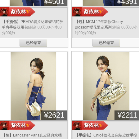
¥
4501
¥
4391
蔡依林
蔡依林
【手提包】
PRADA普拉达蝴蝶结蛇纹
【包】
MCM 17年新款Cherry
单肩手提双用包
(剩余 00天00小时00
Blossom樱花限定系列
(剩余 00天00小
分00秒)
时00分00秒)
分享
已经结束
已经结束
分享
¥
2621
¥
2211
蔡依林
蔡依林
【包】
Lancaster Paris真皮经典水桶
【手提包】
Chloé蔻依金色蛇皮纹手提