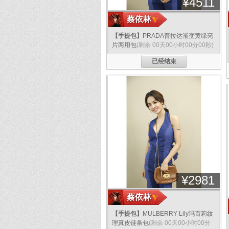
¥
4511
蔡依林
【手提包】
PRADA普拉达渐变黄绿亮
片两用包
(剩余 00天00小时00分00秒)
已经结束
¥
2981
蔡依林
【手提包】
MULBERRY Lily玛百莉纹
理真皮链条包
(剩余 00天00小时00分