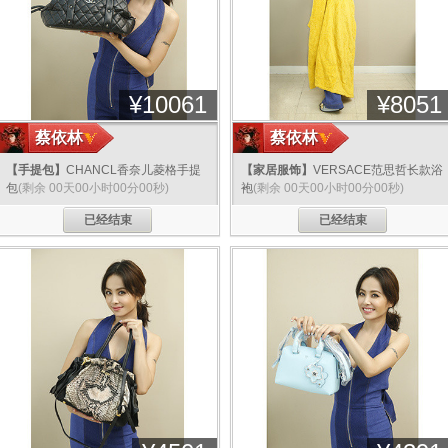
¥
10061
¥
8051
蔡依林
蔡依林
【手提包】
CHANCL香奈儿菱格手提
【家居服饰】
VERSACE范思哲长款浴
包
(剩余 00天00小时00分00秒)
袍
(剩余 00天00小时00分00秒)
已经结束
已经结束
分享
分享