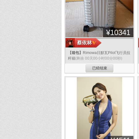
¥
10341
蔡依林
【箱包】
Rimowa日默瓦Pilot飞行员拉
杆箱
(剩余 00天00小时00分00秒)
已经结束