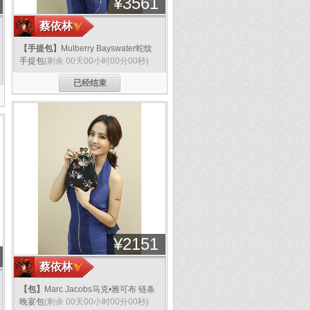
¥
3561
蔡依林
【手提包】
Mulberry Bayswater蛇纹
手提包
(剩余 00天00小时00分00秒)
已经结束
分享
分享
¥
2151
蔡依林
【包】
Marc Jacobs马克•雅可布 链条
晚宴包
(剩余 00天00小时00分00秒)