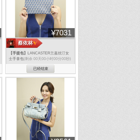
¥
7031
蔡依林
【手提包】
LANCASTER兰嘉丝汀女
士手拿包
(剩余 00天00小时00分00秒)
已经结束
分享
分享