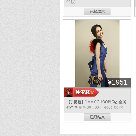
00秒)
已经结束
¥
1951
蔡依林
【手提包】
JIMMY CHOO周仰杰金属
链条包
(剩余 00天00小时00分00秒)
已经结束