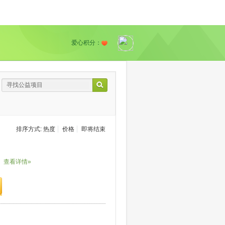
爱心积分：
排序方式:
热度
价格
即将结束
查看详情»