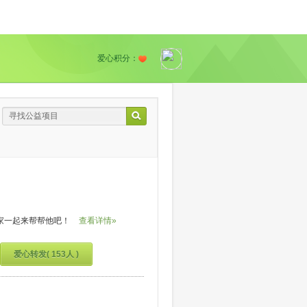
爱心积分：
家一起来帮帮他吧！
查看详情»
爱心转发( 153人 )