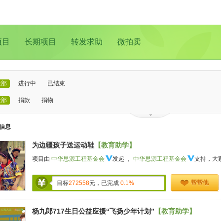
项目
长期项目
转发求助
微拍卖
全部
进行中
已结束
全部
捐款
捐物
已证实
待证实
信息
全部
支教助学
儿童成长
医疗救助
动物保护
环境保护
其他
为边疆孩子送运动鞋
【教育助学】
全部
北京
上海
广州
成都
深圳
南京
更多地域
项目由
中华思源工程基金会
发起 ，
中华思源工程基金会
支持，大
帮帮他
目标
272558
元，已完成
0.1%
杨九郎717生日公益应援“飞扬少年计划”
【教育助学】