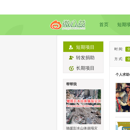
首页
短期
短期项目
时 间:
转发捐助
方 式:
长期项目
状 态:
个人求助
类 型:
帮帮我
地 域:
驰援彭水山体崩塌灾