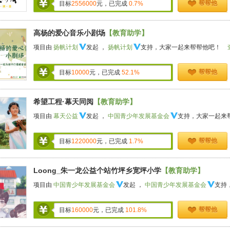
帮帮他
目标
2556000
元，已完成
0.7%
高杨的爱心音乐小剧场
【教育助学】
项目由
扬帆计划
发起 ，
扬帆计划
支持，大家一起来帮帮他吧！
帮帮他
目标
10000
元，已完成
52.1%
希望工程·幕天同阅
【教育助学】
项目由
幕天公益
发起 ，
中国青少年发展基金会
支持，大家一起来
帮帮他
目标
1220000
元，已完成
1.7%
Loong_朱一龙公益个站竹坪乡宽坪小学
【教育助学】
项目由
中国青少年发展基金会
发起 ，
中国青少年发展基金会
支持
帮帮他
目标
160000
元，已完成
101.8%