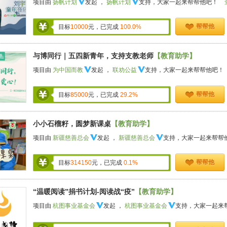
项目由
扬帆计划
发起 ，
扬帆计划
支持，大家一起来帮帮他吧！
帮帮他
目标
10000
元，已完成
100.0%
与博同行｜五四新青年，支持支教老师
【教育助学】
项目由
为中国而教
发起 ，
联劝公益
支持，大家一起来帮帮他吧！
帮帮他
目标
85000
元，已完成
29.2%
小小石榴籽，圆梦新课桌
【教育助学】
项目由
新疆慈善总会
发起 ，
新疆慈善总会
支持，大家一起来帮帮
帮帮他
目标
314150
元，已完成
0.1%
“温暖阅读”捐书计划-阅读战“疫”
【教育助学】
项目由
杭图事业基金会
发起 ，
杭图事业基金会
支持，大家一起来