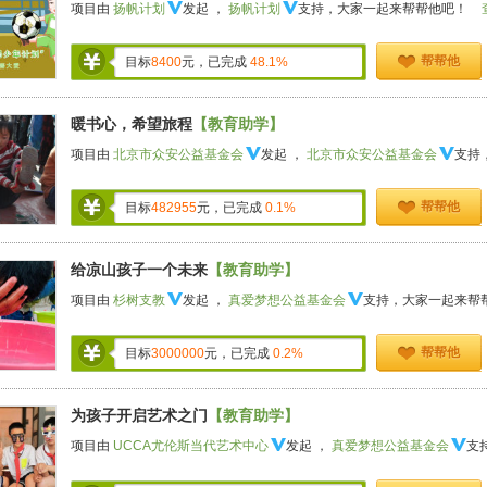
项目由
扬帆计划
发起 ，
扬帆计划
支持，大家一起来帮帮他吧！
帮帮他
目标
8400
元，已完成
48.1%
暖书心，希望旅程
【教育助学】
项目由
北京市众安公益基金会
发起 ，
北京市众安公益基金会
支持
帮帮他
目标
482955
元，已完成
0.1%
给凉山孩子一个未来
【教育助学】
项目由
杉树支教
发起 ，
真爱梦想公益基金会
支持，大家一起来帮
帮帮他
目标
3000000
元，已完成
0.2%
为孩子开启艺术之门
【教育助学】
项目由
UCCA尤伦斯当代艺术中心
发起 ，
真爱梦想公益基金会
支