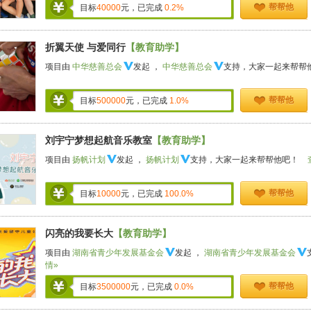
帮帮他
目标
40000
元，已完成
0.2%
折翼天使 与爱同行
【教育助学】
项目由
中华慈善总会
发起 ，
中华慈善总会
支持，大家一起来帮帮
帮帮他
目标
500000
元，已完成
1.0%
刘宇宁梦想起航音乐教室
【教育助学】
项目由
扬帆计划
发起 ，
扬帆计划
支持，大家一起来帮帮他吧！
帮帮他
目标
10000
元，已完成
100.0%
闪亮的我要长大
【教育助学】
项目由
湖南省青少年发展基金会
发起 ，
湖南省青少年发展基金会
情»
帮帮他
目标
3500000
元，已完成
0.0%