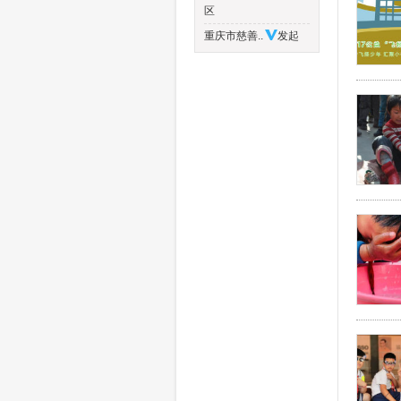
区
重庆市慈善..
发起