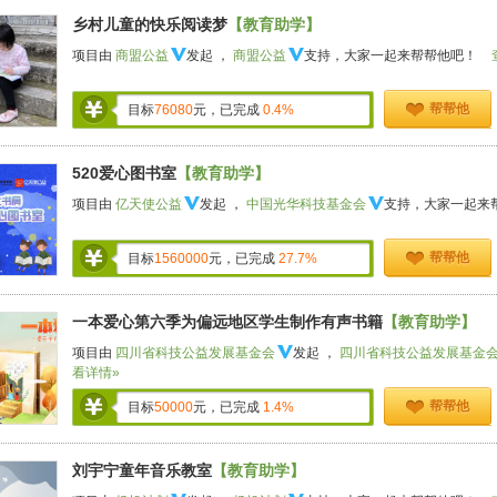
乡村儿童的快乐阅读梦
【教育助学】
项目由
商盟公益
发起 ，
商盟公益
支持，大家一起来帮帮他吧！
帮帮他
目标
76080
元，已完成
0.4%
520爱心图书室
【教育助学】
项目由
亿天使公益
发起 ，
中国光华科技基金会
支持，大家一起来
帮帮他
目标
1560000
元，已完成
27.7%
一本爱心第六季为偏远地区学生制作有声书籍
【教育助学】
项目由
四川省科技公益发展基金会
发起 ，
四川省科技公益发展基金
看详情»
帮帮他
目标
50000
元，已完成
1.4%
刘宇宁童年音乐教室
【教育助学】