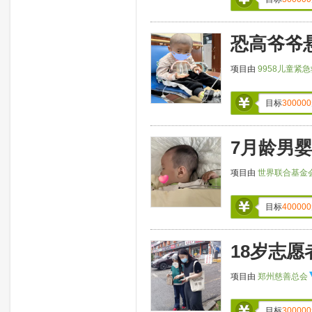
恐高爷爷
项目由
9958儿童紧
目标
300000
7月龄男
项目由
世界联合基金
目标
400000
18岁志
项目由
郑州慈善总会
目标
300000