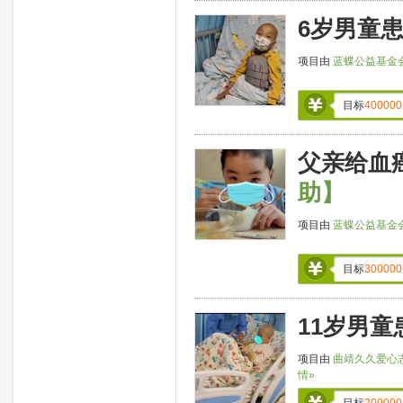
6岁男童患
项目由
蓝蝶公益基金
目标
400000
父亲给血
助】
项目由
蓝蝶公益基金
目标
300000
11岁男
项目由
曲靖久久爱心
情»
目标
200000