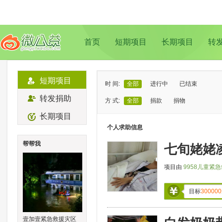
首页
短期项目
长期项目
转
短期项目
时 间:
全部
进行中
已结束
转发捐助
方 式:
全部
捐款
捐物
长期项目
状 态:
已证实
待证实
个人求助信息
类 型:
全部
支教助学
儿童成长
帮帮我
七旬姥姥
地 域:
全部
北京
上海
广州
成
项目由
9958儿童紧
目标
300000
壹加壹紧急救援灾区