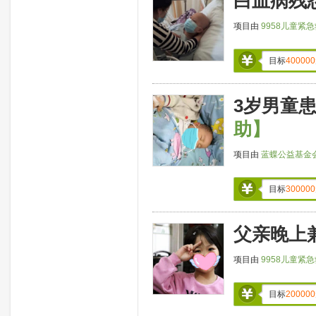
白血病残
项目由
9958儿童紧
目标
400000
3岁男童
助】
项目由
蓝蝶公益基金
目标
300000
父亲晚上
项目由
9958儿童紧
目标
200000