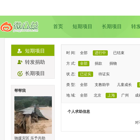
首页
短期项目
长期项目
转
短期项目
时 间:
全部
进行中
已结束
转发捐助
方 式:
全部
捐款
捐物
长期项目
状 态:
已证实
待证实
类 型:
全部
支教助学
儿童成长
帮帮我
地 域:
全部
北京
上海
广州
成
个人求助信息
对
驰援灾区 乐予共助