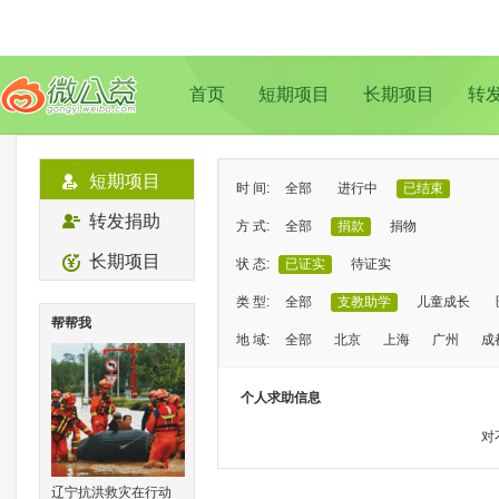
首页
短期项目
长期项目
转
短期项目
时 间:
全部
进行中
已结束
转发捐助
方 式:
全部
捐款
捐物
长期项目
状 态:
已证实
待证实
类 型:
全部
支教助学
儿童成长
帮帮我
地 域:
全部
北京
上海
广州
成
个人求助信息
对
辽宁抗洪救灾在行动