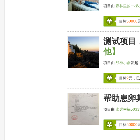
项目由
森林里的一棵
目标
50000
测试项目，请
他】
项目由
战神小磊
发起
目标
2
元，已
帮助患卵
项目由
永远幸福5033
目标
50000