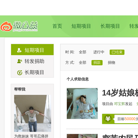
首页
短期项目
长期项目
转
短期项目
时 间:
全部
进行中
已结束
转发捐助
方 式:
全部
捐款
捐物
长期项目
状 态:
已证实
待证实
个人求助信息
类 型:
全部
支教助学
儿童成长
帮帮我
14岁姑娘
地 域:
全部
北京
上海
广州
成
项目由
邓宝辉
发起
目标
50000
为救妹妹 哥哥忍痛拼