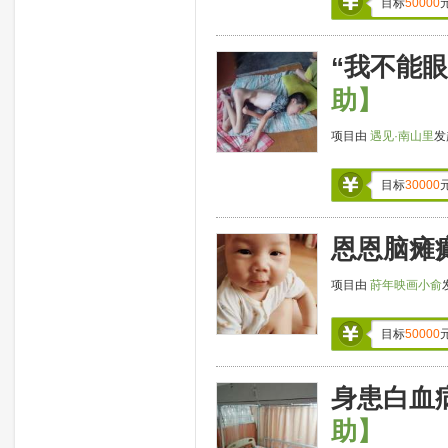
目标
50000
“我不能
助】
项目由
遇见·南山里
发
目标
30000
恩恩脑瘫
项目由
莳年映画小俞
目标
50000
身患白血
助】