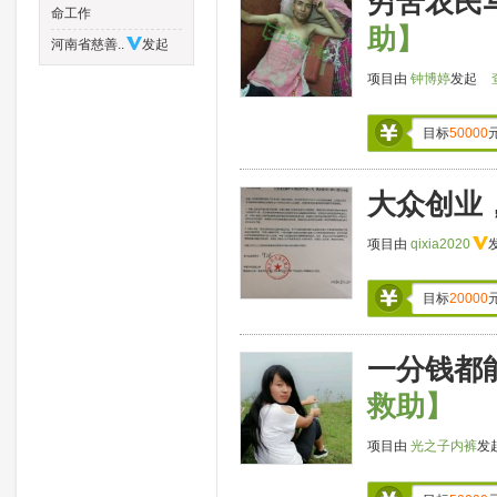
穷苦农民
命工作
助】
河南省慈善..
发起
项目由
钟博婷
发起
目标
50000
大众创业
项目由
qixia2020
目标
20000
一分钱都
救助】
项目由
光之子内裤
发