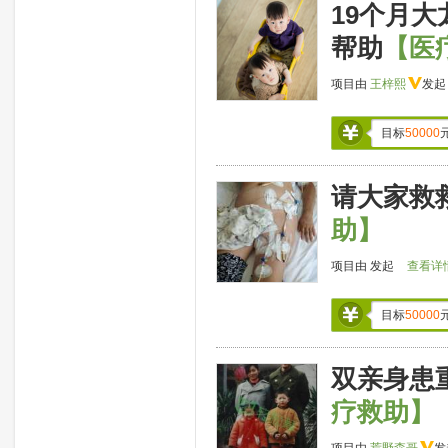
19个月
帮助
【医
项目由
王梓熙
发
目标
50000
请大家救
助】
项目由
发起
查看详
目标
50000
双亲身患
疗救助】