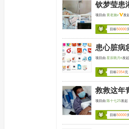
钦梦莹患
项目由
黄老施v
发
目标
50000
患心脏病
项目由
星辰眺月n
发
目标
2354
元
救救这年
项目由
陈十七25
发起
目标
50000