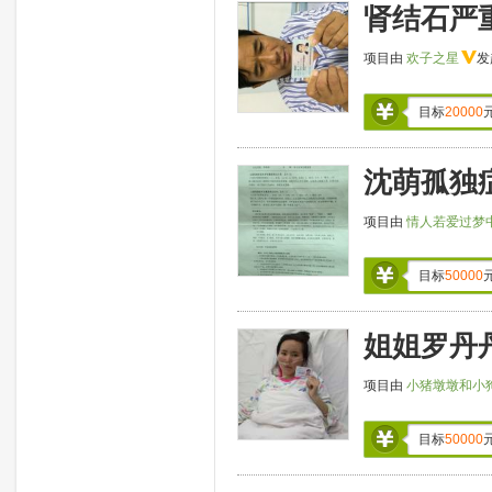
肾结石严
项目由
欢子之星
发
目标
20000
沈萌孤独
项目由
情人若爱过梦
目标
50000
姐姐罗丹
项目由
小猪墩墩和小
目标
50000