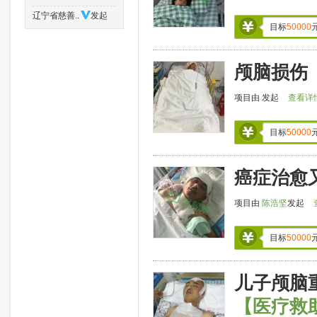
辽宁省慈善..
发起
目标
50000
颅脑损伤
项目由
发起
查看详
目标
50000
癌症治愈
项目由
陈浩坚
发起
目标
50000
儿子颅脑重
【医疗救