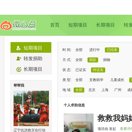
首页
短期项目
长期项目
转
短期项目
时 间:
全部
进行中
已结束
转发捐助
方 式:
全部
捐款
捐物
长期项目
状 态:
已证实
待证实
类 型:
全部
支教助学
儿童成长
帮帮我
地 域:
全部
北京
上海
广州
成
个人求助信息
救救我妈
项目由
发起
查看详
辽宁抗洪救灾在行动