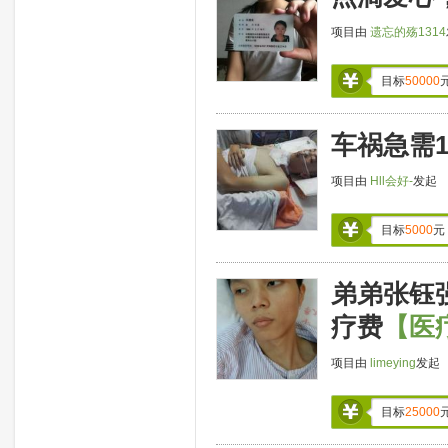
项目由
遗忘的殇1314
目标
50000
车祸急需
项目由
Hll会好-
发起
目标
5000
元
弟弟张钰
疗费
【医
项目由
limeying
发起
目标
25000