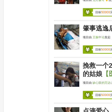
项目由
荒野森哥
发
目标
50000
肇事逃逸
项目由
王振申论
发起
目标
50000
挽救一个
的姑娘
【
项目由
缺心眼的完达
目标
50000
点滴爱心