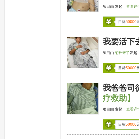
项目由
发起
查看详
目标
50000
我要活下
项目由
菊长来了
发起
目标
50000
我爸爸司
疗救助】
项目由
发起
查看详
目标
50000