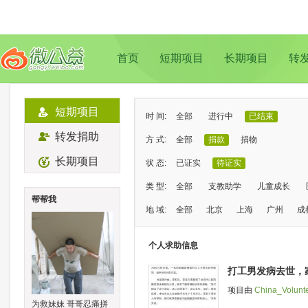
首页
短期项目
长期项目
转
短期项目
时 间:
全部
进行中
已结束
转发捐助
方 式:
全部
捐款
捐物
长期项目
状 态:
已证实
待证实
类 型:
全部
支教助学
儿童成长
帮帮我
地 域:
全部
北京
上海
广州
成
个人求助信息
打工男发病去世，
项目由
China_Volunt
为救妹妹 哥哥忍痛拼