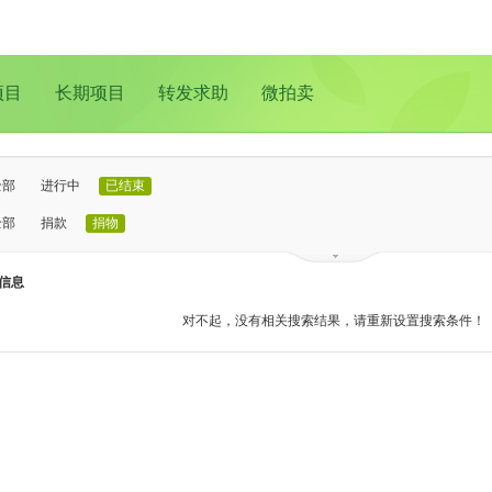
项目
长期项目
转发求助
微拍卖
全部
进行中
已结束
全部
捐款
捐物
已证实
待证实
信息
全部
支教助学
儿童成长
医疗救助
动物保护
环境保护
其他
对不起，没有相关搜索结果，请重新设置搜索条件！
全部
北京
上海
广州
成都
深圳
南京
更多地域