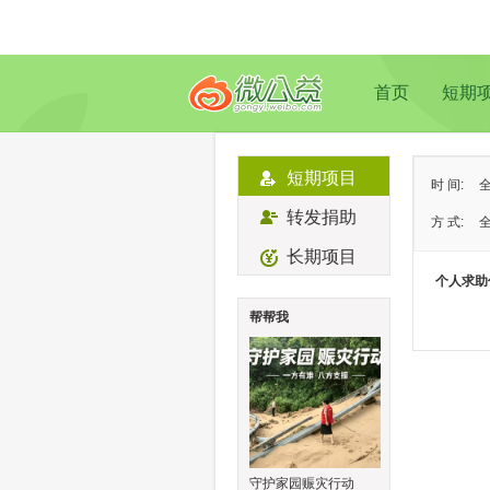
首页
短期
短期项目
时 间:
转发捐助
方 式:
长期项目
状 态:
个人求助
类 型:
帮帮我
地 域:
守护家园赈灾行动