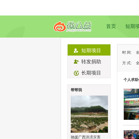
首页
短期
短期项目
时 间:
转发捐助
方 式:
长期项目
状 态:
个人求助
类 型:
帮帮我
地 域:
驰援广西洪涝灾害