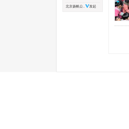
北京扬帆公..
发起