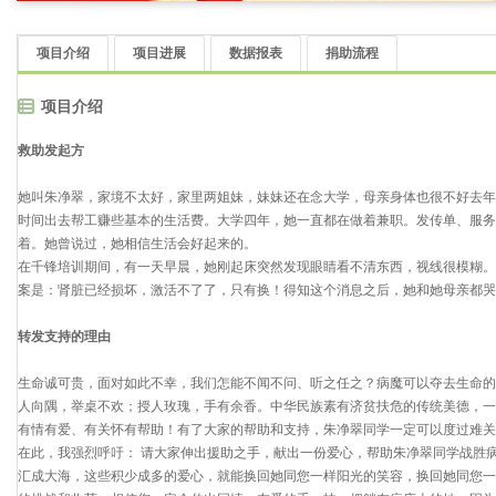
项目介绍
项目进展
数据报表
捐助流程
项目介绍
救助发起方
她叫朱净翠，家境不太好，家里两姐妹，妹妹还在念大学，母亲身体也很不好去年
时间出去帮工赚些基本的生活费。大学四年，她一直都在做着兼职。发传单、服务
着。她曾说过，她相信生活会好起来的。
在千锋培训期间，有一天早晨，她刚起床突然发现眼睛看不清东西，视线很模糊。
案是：肾脏已经损坏，激活不了了，只有换！得知这个消息之后，她和她母亲都哭
转发支持的理由
生命诚可贵，面对如此不幸，我们怎能不闻不问、听之任之？病魔可以夺去生命的
人向隅，举桌不欢；授人玫瑰，手有余香。中华民族素有济贫扶危的传统美德，一
有情有爱、有关怀有帮助！有了大家的帮助和支持，朱净翠同学一定可以度过难关
在此，我强烈呼吁： 请大家伸出援助之手，献出一份爱心，帮助朱净翠同学战胜
汇成大海，这些积少成多的爱心，就能换回她同您一样阳光的笑容，换回她同您一