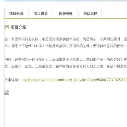
项目介绍
项目进展
数据报表
捐助流程
项目介绍
当一家面馆前排起长队，不是因为店家的促销活动，而是为了一个共同心愿时，这
大，却患上了急性白血病；但她是幸福的，开面馆的父母，无论付出怎样的代价，
同时，还有那么一群可爱的人，从城市各个角落走出，来到那个小小的面馆只为买
爱，温暖了一座城。正能量奖励，在呼唤着更多善良的人加入进来。希望小昱文能
故事详情：
http://story.now.taobao.com/show_story.htm?spm=5406.7731875.1