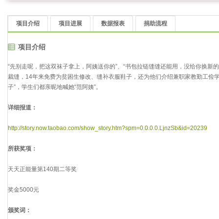
项目介绍
项目进展
数据报表
捐助流程
项目介绍
“先别走呢，把这双袜子拿上，阿姨送你的”、“书包拉链缝缝还能用，没给你换新
裁缝，14年来免费为贫困生修改、缝补衣服鞋子，还为他们介绍兼职家教勤工俭
子”，学生们都亲昵地喊她“范阿姨”。
详细报道：
http://story.now.taobao.com/show_story.htm?spm=0.0.0.0.LjnzSb&id=20239
所获奖项：
天天正能量第140期二等奖
奖金5000元
颁奖词：