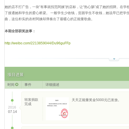
她的店不打广告，一块“有事就找范阿姨”的店标，让“热心肠”成了她的招牌。在
了接通她和学生的爱心桥梁。 一般学生少收钱，贫困学生不收钱，她说早已把学
曲，这位朴实的农村阿姨却弹奏出了最暖心的正能量歌曲。
本期全部获奖故事：
http://weibo.com/2213859044/Du96guFFp
项目进展
时间
事件
详细描述
转发捐款
天天正能量奖金5000元已发放。
完成
2016
07.14