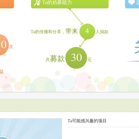
Ta的劝募能力
4
带来
Ta的传播和分享，
人捐款
50
次
30
募款
共
元
益
Ta可能感兴趣的项目