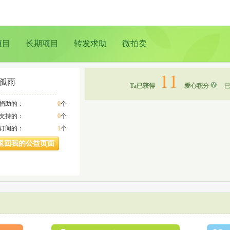
项目
长期项目
转发求助
微拍卖
11
孤雨
Ta已获得
爱心积分
已
a捐助的：
0
个
a支持的：
0
个
a订阅的：
1
个
返回我的公益页面