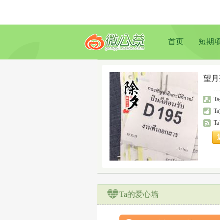
首页
短期
望月
T
T
T
Ta的爱心墙