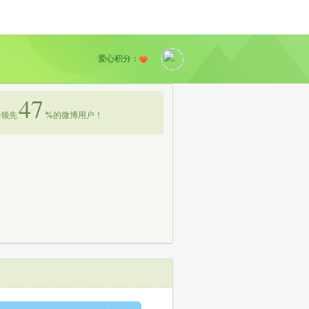
爱心积分：
47
领先
%
的微博用户！