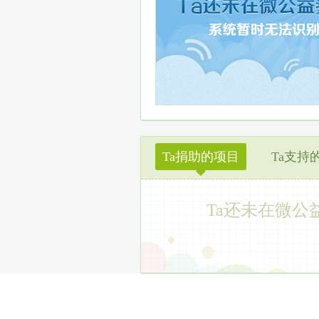
Ta捐助的项目
Ta支持
◆
Ta还未在微公