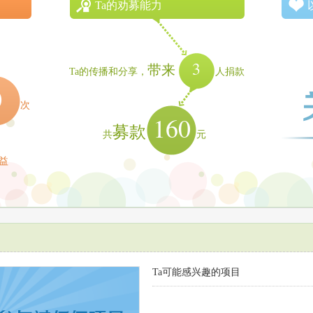
Ta的劝募能力
3
带来
Ta的传播和分享，
人捐款
0
次
160
募款
共
元
益
Ta可能感兴趣的项目