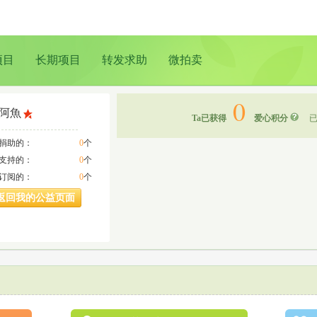
项目
长期项目
转发求助
微拍卖
0
阿魚
Ta已获得
爱心积分
已
a捐助的：
0
个
a支持的：
0
个
a订阅的：
0
个
返回我的公益页面