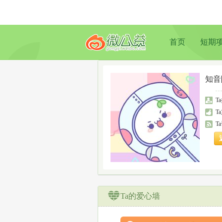
首页
短期
知音
T
T
T
Ta的爱心墙