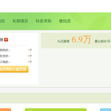
项目
长期项目
转发求助
微拍卖
6.9万
娅
Ta已获得
爱心积分
a捐助的：
1
个
a支持的：
0
个
a订阅的：
0
个
返回我的公益页面