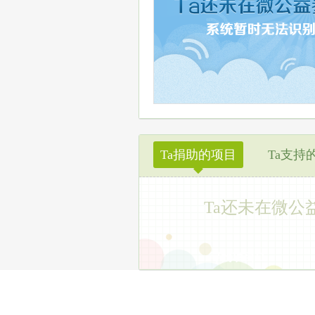
Ta捐助的项目
Ta支持
◆
Ta还未在微公