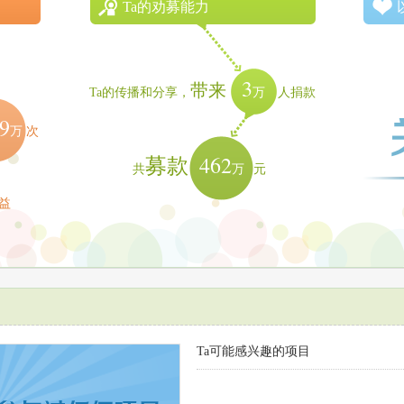
Ta的劝募能力
3
带来
万
Ta的传播和分享，
人捐款
9
万
次
462
募款
万
共
元
益
Ta可能感兴趣的项目