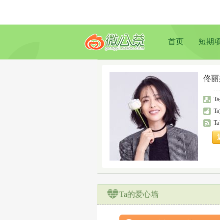
首页
短期
佟丽
T
T
T
Ta的爱心墙