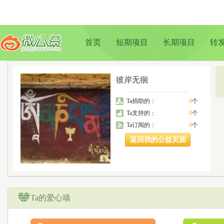
首页
短期项目
长期项目
转
彼岸无徊
Ta捐助的：
0
个
Ta支持的：
0
个
Ta订阅的：
0
个
返回我的公益页面
Ta的爱心墙