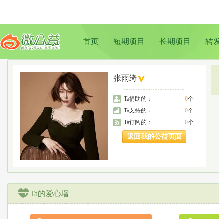
首页
短期项目
长期项目
转
张雨绮
Ta捐助的：
0
个
Ta支持的：
0
个
Ta订阅的：
0
个
返回我的公益页面
Ta的爱心墙