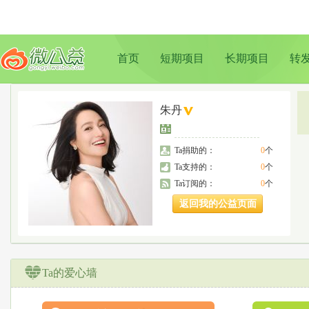
首页
短期项目
长期项目
转
朱丹
Ta捐助的：
0
个
Ta支持的：
0
个
Ta订阅的：
0
个
返回我的公益页面
Ta的爱心墙