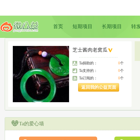
首页
短期项目
长期项目
转
芝士酱肉老窝瓜
Ta捐助的：
0
个
Ta支持的：
0
个
Ta订阅的：
0
个
返回我的公益页面
Ta的爱心墙