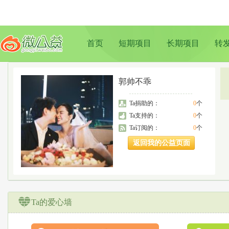
首页
短期项目
长期项目
转
郭帅不乖
Ta捐助的：
0
个
Ta支持的：
0
个
Ta订阅的：
0
个
返回我的公益页面
Ta的爱心墙