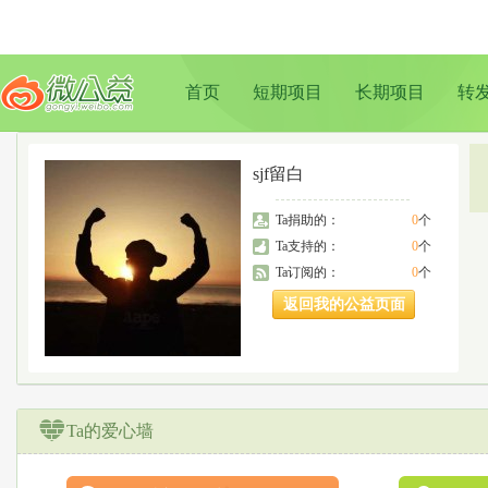
首页
短期项目
长期项目
转
sjf留白
Ta捐助的：
0
个
Ta支持的：
0
个
Ta订阅的：
0
个
返回我的公益页面
Ta的爱心墙