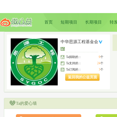
首页
短期项目
长期项目
转
中华思源工程基金会
Ta捐助的：
9
个
Ta支持的：
24
个
Ta订阅的：
3
个
返回我的公益页面
Ta的爱心墙