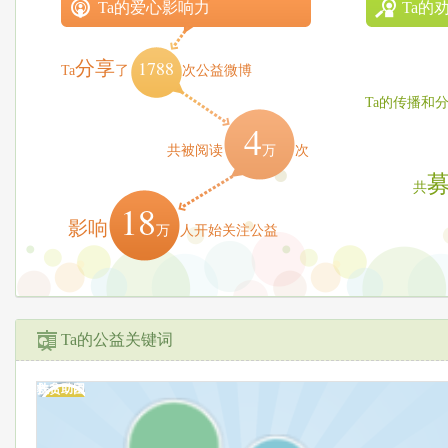
Ta的爱心影响力
Ta的
1788
分享
Ta
了
次公益微博
Ta的传播和
4
万
共被阅读
次
共
18
影响
万
人开始关注公益
Ta的公益关键词
救灾应急
扶贫助困