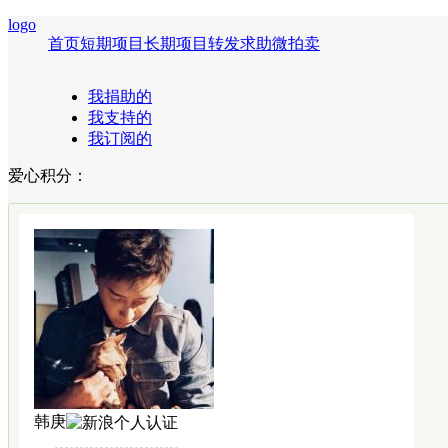
logo
首页
短期项目
长期项目
转发求助
微拍卖
我捐助的
我支持的
我订阅的
爱心积分：
韩庚