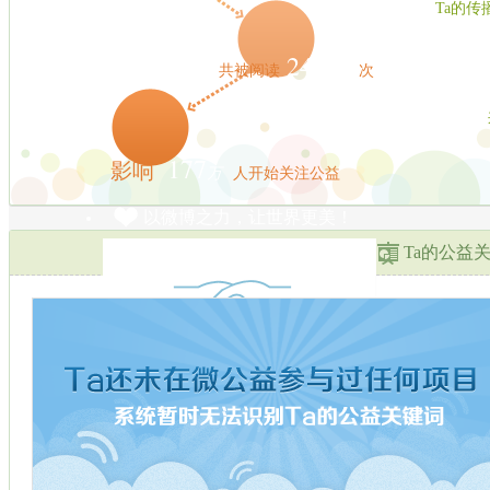
Ta的传
2413
万
共被阅读
次
177
影响
万
人开始关注公益
以微博之力，让世界更美！
Ta的公益