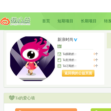
首页
短期项目
长期项目
转
新浪时尚
Ta捐助的：
0
个
Ta支持的：
0
个
Ta订阅的：
0
个
返回我的公益页面
Ta的爱心墙