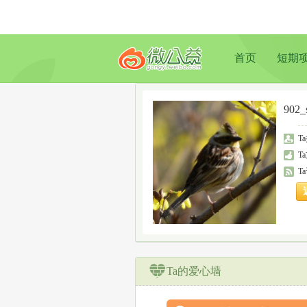
首页
短期
902_
T
T
T
Ta的爱心墙