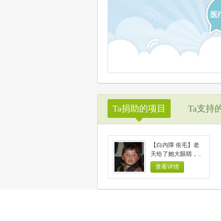
医
Ta捐助的项目
Ta支持
◆
【白内障 依毛】老
天给了她大眼睛，..
查看详情