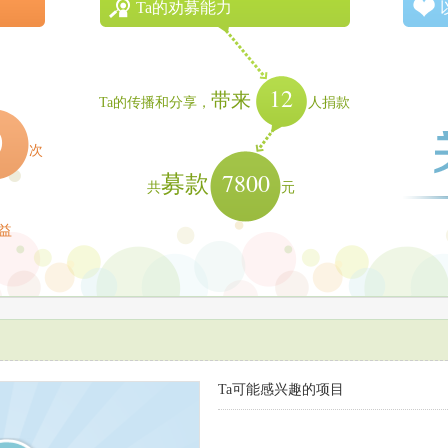
Ta的劝募能力
12
带来
Ta的传播和分享，
人捐款
0
次
7800
募款
共
元
益
Ta可能感兴趣的项目