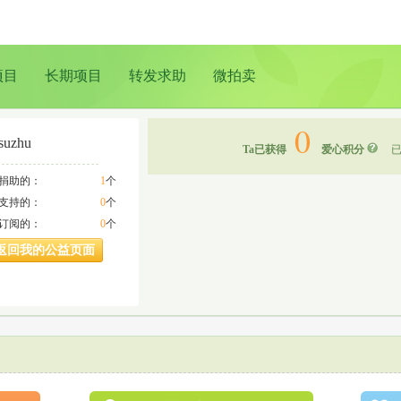
项目
长期项目
转发求助
微拍卖
0
suzhu
Ta已获得
爱心积分
已
a捐助的：
1
个
a支持的：
0
个
a订阅的：
0
个
返回我的公益页面