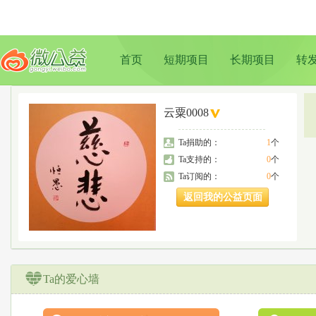
首页
短期项目
长期项目
转
云粟0008
Ta捐助的：
1
个
Ta支持的：
0
个
Ta订阅的：
0
个
返回我的公益页面
Ta的爱心墙