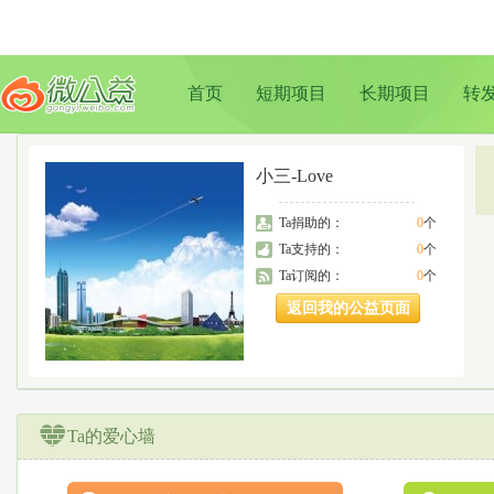
首页
短期项目
长期项目
转
小三-Love
Ta捐助的：
0
个
Ta支持的：
0
个
Ta订阅的：
0
个
返回我的公益页面
Ta的爱心墙