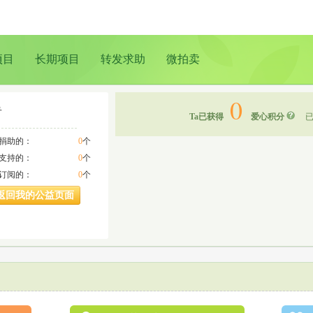
项目
长期项目
转发求助
微拍卖
0
青
Ta已获得
爱心积分
已
a捐助的：
0
个
a支持的：
0
个
a订阅的：
0
个
返回我的公益页面