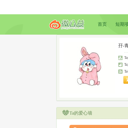
首页
短期
孖-
T
T
T
Ta的爱心墙