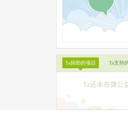
Ta捐助的项目
Ta支持
◆
Ta还未在微公