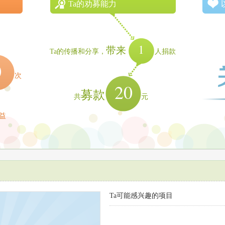
Ta的劝募能力
1
带来
Ta的传播和分享，
人捐款
0
次
20
募款
共
元
益
Ta可能感兴趣的项目