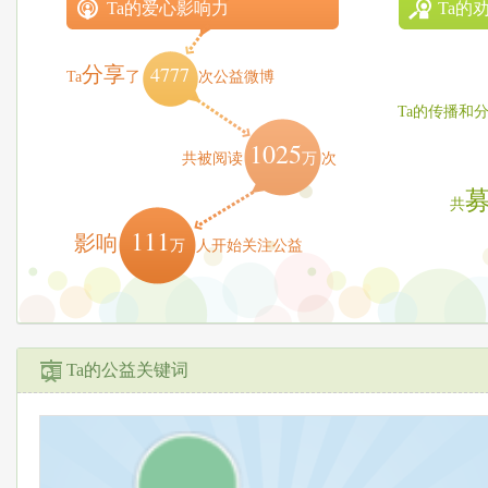
Ta的爱心影响力
Ta的
4777
分享
Ta
了
次公益微博
Ta的传播和
1025
万
共被阅读
次
共
111
影响
万
人开始关注公益
Ta的公益关键词