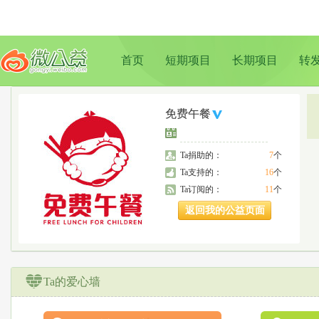
首页
短期项目
长期项目
转
免费午餐
Ta捐助的：
7
个
Ta支持的：
16
个
Ta订阅的：
11
个
返回我的公益页面
Ta的爱心墙