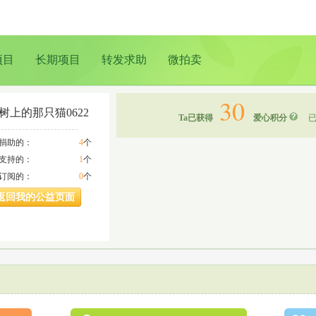
项目
长期项目
转发求助
微拍卖
30
树上的那只猫0622
Ta已获得
爱心积分
已
a捐助的：
4
个
a支持的：
1
个
a订阅的：
0
个
返回我的公益页面