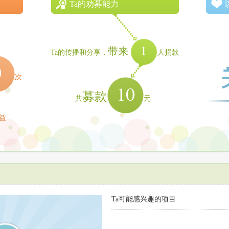
Ta的劝募能力
1
带来
Ta的传播和分享，
人捐款
0
次
10
募款
共
元
益
Ta可能感兴趣的项目