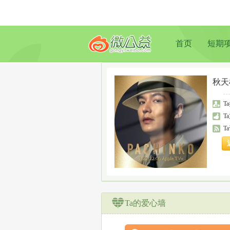
首页
短期
秋天
T
T
T
Ta的爱心墙