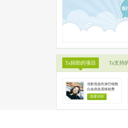
医
Ta捐助的项目
Ta支持
◆
张黔燕急性淋巴细胞
白血病急需移植费
查看详情