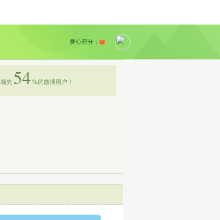
爱心积分：
54
领先
%
的微博用户！