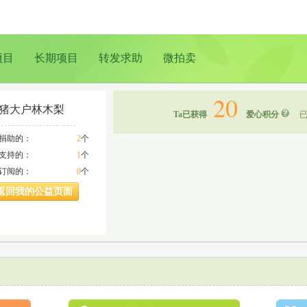
项目
长期项目
转发求助
微拍卖
20
猪大户林木梨
Ta已获得
爱心积分
已
a捐助的：
2
个
a支持的：
1
个
a订阅的：
0
个
返回我的公益页面