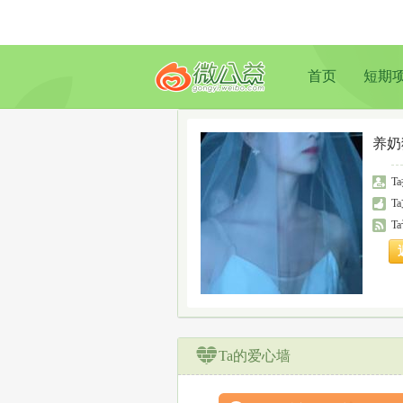
首页
短期
养奶
T
T
T
Ta的爱心墙