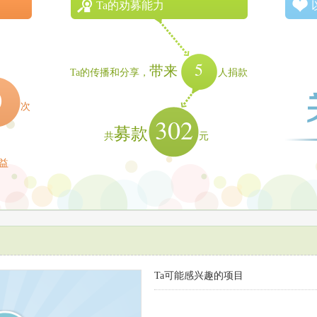
Ta的劝募能力
5
带来
Ta的传播和分享，
人捐款
0
次
302
募款
共
元
益
Ta可能感兴趣的项目