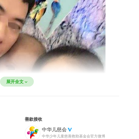
展开全文
善款接收
中华儿慈会
中华少年儿童慈善救助基金会官方微博