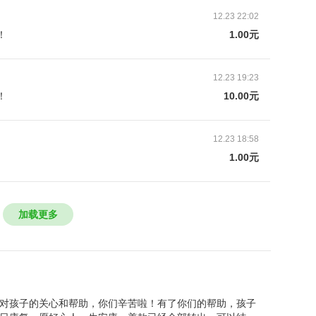
12.23 22:02
！
1.00元
12.23 19:23
！
10.00元
12.23 18:58
1.00元
血点，去村子里的诊所检查说是湿疹，抹点药就好，拿
7年8月，小诺身上的红点再次出现，大人以为仍旧是
加载更多
，但是这次小诺身上的小红点并没有像第一次那样得
0月19号，大人带着小诺来到山西省儿童医院检查。
对孩子的关心和帮助，你们辛苦啦！有了你们的帮助，孩子