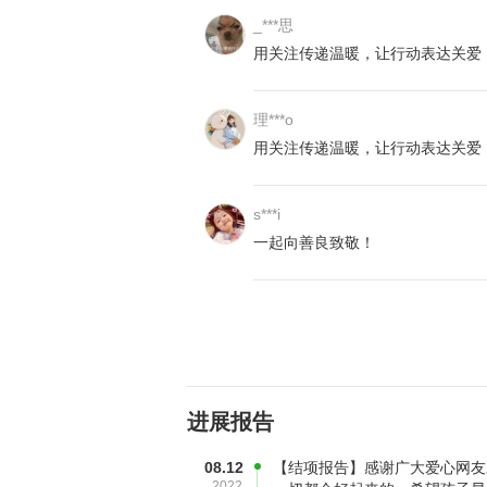
_***思
用关注传递温暖，让行动表达关爱
理***o
用关注传递温暖，让行动表达关爱
s***i
一起向善良致敬！
2017年7月下旬，小诺身上出现出
上药膏大人便带着小诺回了家。201
湿疹，就按照之前的办法给孩子抹药
到缓解，反而越加严重。2017年1
进展报告
08.12
【结项报告】感谢广大爱心网友
2022