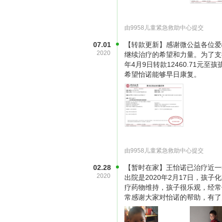
由9958儿童紧急救助中心提交
07.01
【转款更新】感谢微公益各位爱
2020
继续治疗的希望和力量。为了支持
年4月9日转款12460.71
希望怡诺能够早日康复。
由9958儿童紧急救助中心提交
02.28
【暂时在家】王怡诺已治疗近一
2020
出院是2020年2月17日，孩
疗药物维持，孩子很乐观，经常
常感谢大家对怡诺的帮助，有了
化疗过程对于小诺来说是痛苦的，每
汗珠。小诺强忍着，便像提醒自己要