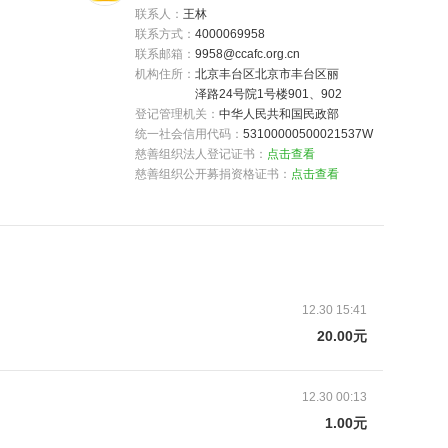
联系人：
王林
联系方式：
4000069958
联系邮箱：
9958@ccafc.org.cn
机构住所：
北京丰台区北京市丰台区丽
泽路24号院1号楼901、902
登记管理机关：
中华人民共和国民政部
统一社会信用代码：
53100000500021537W
慈善组织法人登记证书：
点击查看
一家唯一的全家福。在无菌仓里，小诺昏迷不醒，眼
慈善组织公开募捐资格证书：
点击查看
因为病痛她哭出声来，想要努力强忍却控制不住。但
边手机上有妈妈的照片，好像看着它小诺就会觉得妈
12.30 15:41
20.00元
12.30 00:13
1.00元