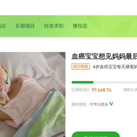
项目
长期项目
转发求助
微拍卖
血癌宝宝想见妈妈最
医疗救助
4岁血癌宝宝每天搂着妈
97,468.74
已筹款(元)
捐款人
善款接收：
中华儿慈会