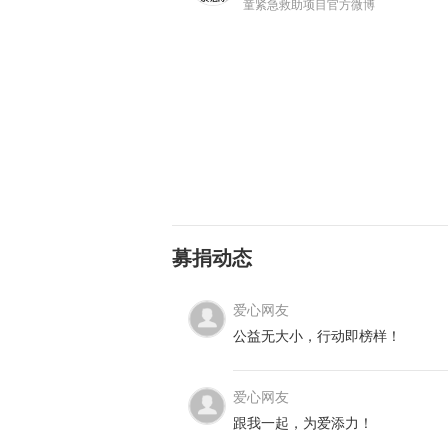
童紧急救助项目官方微博
这张看起来模糊不堪的照片，是小诺
睛闭着，眼圈周围挂满泪痕。无数次
是只要能睁开眼睛，小诺都会看看枕
募捐动态
妈一直在她身边，感到踏实安心。
爱心网友
公益无大小，行动即榜样！
爱心网友
跟我一起，为爱添力！