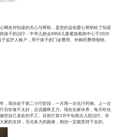
心网友对怡诺的关心与帮助，是您的这份爱心帮助给了怡诺
孩子的治疗，中华儿慈会9958儿童紧急救助中心于2020
元至孩孩子监护人账户，用于孩子的门诊费用、外购药费用报销。
年，现在处于第二小疗阶段，一月用一次化疗药物。上一次
子化疗后饮食不太好，总说腿疼乏力。现在在家休养，每天吃化
做些自己喜欢的手工。目前打算3月中旬再次入院治疗。非
大家的支持，无论多大的困难，相信一定能坚持下去的。
次打完培门冬药后都会腰疼，疼得头上一直冒豆大的
冷静似的，但是终于还是没能忍住疼痛，哭喊起来。