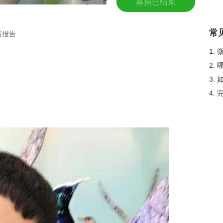
募捐已结束
常
展报告
1.
2.
3.
4.