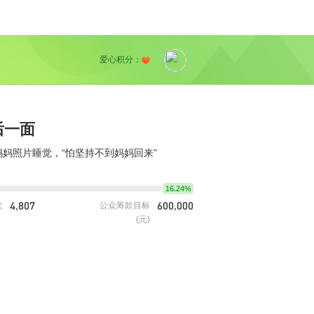
爱心积分：
后一面
妈照片睡觉，“怕坚持不到妈妈回来”
16.24%
4,807
600,000
次
公众筹款目标
(元)