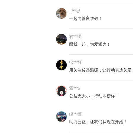
_***思
一起向善良致敬！
君***退
跟我一起，为爱添力！
徐***轩
用关注传递温暖，让行动表达关爱
小诺今年4岁，家住忻州五台县东冶
爸爸妈妈的掌上明珠，也是一家人的
有急性淋巴细胞白血病（B型）。
堡***5
公益无大小，行动即榜样！
绿***蓁
助力公益，让我们从现在开始！