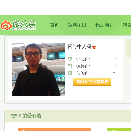
首页
短期项目
长期项目
转
网络中人冯
Ta捐助的：
0
个
Ta支持的：
0
个
Ta订阅的：
0
个
返回我的公益页面
Ta的爱心墙