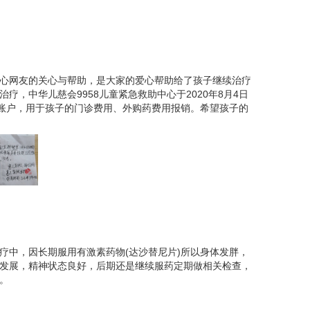
药的时候，他只是吃不下饭，睡不着觉。随着药物剂
开始掉头发。经历了半年多的化疗，儿子体重下降了
特别难受。好消息是，经过一段治疗后，儿子的病情有
心网友的关心与帮助，是大家的爱心帮助给了孩子继续治疗
住院开支大，在征求大夫意见后，娃出院了，但要定
疗，中华儿慈会9958儿童紧急救助中心于2020年8月4日
护人账户，用于孩子的门诊费用、外购药费用报销。希望孩子的
温。
疗中，因长期服用有激素药物(达沙替尼片)所以身体发胖，
发展，精神状态良好，后期还是继续服药定期做相关检查，
。