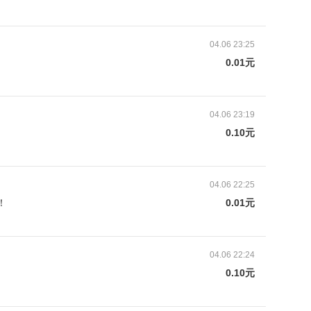
04.06 23:25
0.01元
04.06 23:19
0.10元
04.06 22:25
！
0.01元
04.06 22:24
咳嗽，严重时头疼干呕，我一下子紧张了，再次带娃
0.10元
液病，让我带娃去大医院做进一步确诊。听到这个消
就得了血液病。图为妻子给儿子敷上湿毛巾降温。