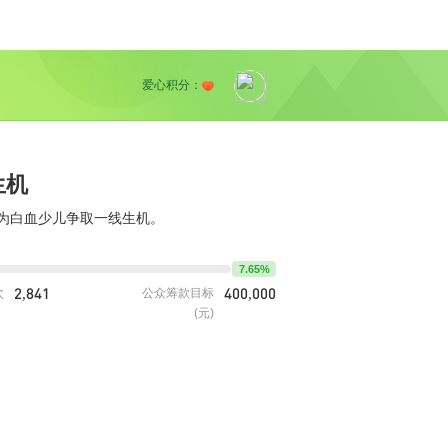
爱心积分：
生机
为白血少儿争取一线生机。
7.65%
2,841
400,000
次
公众筹款目标
(元)