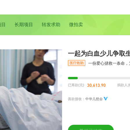
项目
长期项目
转发求助
微拍卖
一起为白血少儿争取
医疗救助
一份爱心拯救一条命，
30,613.90
已筹款(元)
捐款人
善款接收：
中华儿慈会