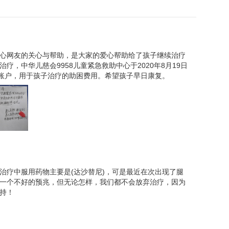
下来了，这可咋办呀。我哭着问大夫儿子还有救吗？
的病情很重，需要先化疗，然后再根据病情做进一步
心网友的关心与帮助，是大家的爱心帮助给了孩子继续治疗
疗，中华儿慈会9958儿童紧急救助中心于2020年8月19日
护人账户，用于孩子治疗的助困费用。希望孩子早日康复。
治疗中服用药物主要是(达沙替尼)，可是最近在次出现了腿
一个不好的预兆，但无论怎样，我们都不会放弃治疗，因为
持！