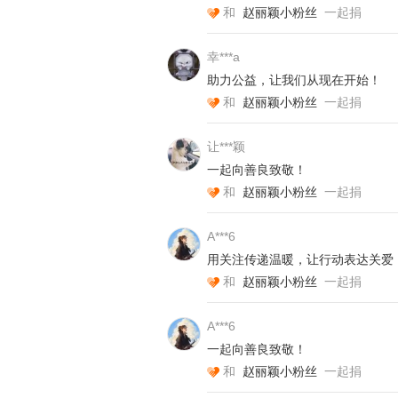
和
赵丽颖小粉丝
一起捐
幸***a
助力公益，让我们从现在开始！
和
赵丽颖小粉丝
一起捐
让***颖
一起向善良致敬！
和
赵丽颖小粉丝
一起捐
A***6
用关注传递温暖，让行动表达关爱
和
赵丽颖小粉丝
一起捐
A***6
今年春节期间，儿子病情加重，经常
一起向善良致敬！
来到医院。经过检查，大夫疑似是血
和
赵丽颖小粉丝
一起捐
息后，我彻底慌了，好好的娃，怎么