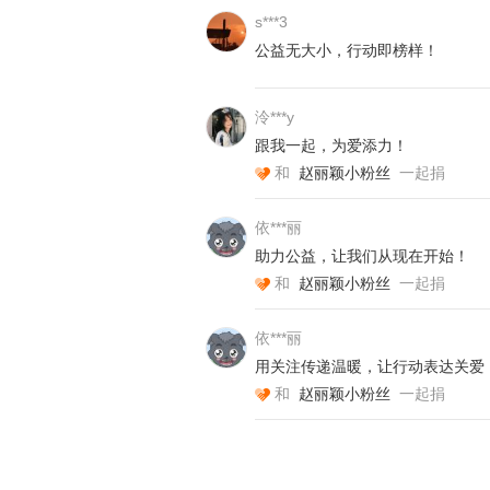
s***3
公益无大小，行动即榜样！
泠***y
跟我一起，为爱添力！
和
赵丽颖小粉丝
一起捐
依***丽
助力公益，让我们从现在开始！
和
赵丽颖小粉丝
一起捐
依***丽
用关注传递温暖，让行动表达关爱
和
赵丽颖小粉丝
一起捐
第二天一大早，我就带着娃来到省城