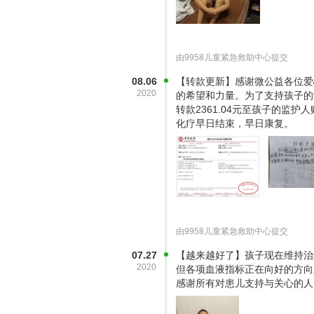
儿子开始了漫长的化疗期，刚上化疗
量的增加，儿子出现上吐下泻，并且
由9958儿童紧急救助中心提交
20多斤，人瘦得皮包骨头，我心里
08.06
【转款更新】感谢微公益各位爱
所缓解，精神状态明显好转。考虑到
2020
的希望和力量。为了支持孩子的治
转款2361.04元至孩子的监
期来医院复查。图为妻子给儿子量体
化疗早日结束，早日康复。
由9958儿童紧急救助中心提交
07.27
【越来越好了】孩子现在维持治
2020
但各项血液指标正在向好的方向
感谢所有对患儿支持与关心的人