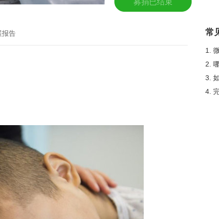
募捐已结束
常
展报告
1.
2.
3.
4.