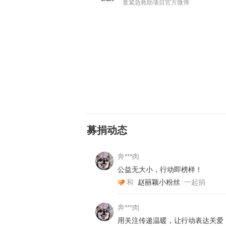
童紧急救助项目官方微博
募捐动态
我叫谢词刚，今年35岁，家住陕西省
人，婚后生了一双儿女。大儿子今年
奔***肉
去年12月的一天，儿子放学回家，
公益无大小，行动即榜样！
药，却不见效，便带娃去医院检查。
和
赵丽颖小粉丝
一起捐
一周后，病情有所好转，我也就没太
置。
奔***肉
用关注传递温暖，让行动表达关爱