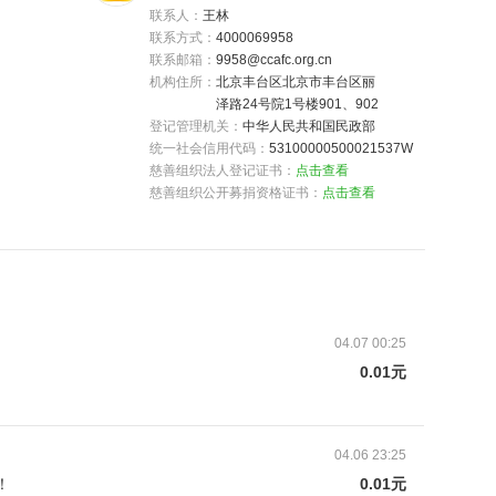
联系人：
王林
联系方式：
4000069958
联系邮箱：
9958@ccafc.org.cn
机构住所：
北京丰台区北京市丰台区丽
泽路24号院1号楼901、902
登记管理机关：
中华人民共和国民政部
统一社会信用代码：
53100000500021537W
慈善组织法人登记证书：
点击查看
慈善组织公开募捐资格证书：
点击查看
汉中市汉台区。2009年，娶了一个和我同岁的女
9岁，小女儿1岁半，一家四口过着平静的生活。
04.07 00:25
身体突然发热，我以为是感冒了，在村里诊所开了几服
0.01元
大夫说，可能是肺部感染，需要打消炎药。儿子住院
在意。图为妻子用手机打光，看儿子的牙龈肿胀位
04.06 23:25
！
0.01元