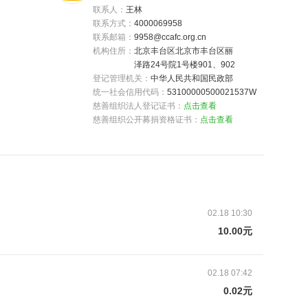
联系人：
王林
联系方式：
4000069958
联系邮箱：
9958@ccafc.org.cn
机构住所：
北京丰台区北京市丰台区丽
泽路24号院1号楼901、902
登记管理机关：
中华人民共和国民政部
统一社会信用代码：
53100000500021537W
慈善组织法人登记证书：
点击查看
慈善组织公开募捐资格证书：
点击查看
02.18 10:30
10.00元
带血库配到了8个点的脐带血，可以通过脐带血移植来至
久，终于看到了希望，可是几十万的治疗费用又让人
02.18 07:42
的日子，这一次没有之前幸运，医生说孩子的情况越来
0.02元