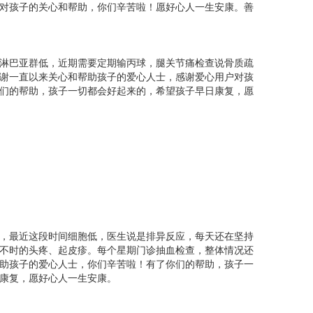
对孩子的关心和帮助，你们辛苦啦！愿好心人一生安康。善
儿子，带上买好的苹果和写好的求助牌，来到大街上售
淋巴亚群低，近期需要定期输丙球，腿关节痛检查说骨质疏
有卖出去，少有人问津，有些人也只是看一眼就匆匆
谢一直以来关心和帮助孩子的爱心人士，感谢爱心用户对孩
拾起来打算去人多点的地方碰碰运气，最终来到了地
们的帮助，孩子一切都会好起来的，希望孩子早日康复，愿
看到了希望，哪怕卖来的钱够儿子一天的药费也好
，最近这段时间细胞低，医生说是排异反应，每天还在坚持
不时的头疼、起皮疹。每个星期门诊抽血检查，整体情况还
助孩子的爱心人士，你们辛苦啦！有了你们的帮助，孩子一
康复，愿好心人一生安康。