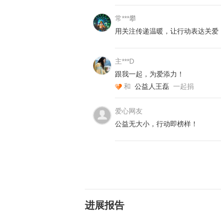
常***攀
2019年12月19日，任化娟在和大
用关注传递温暖，让行动表达关爱
苹果吃，吃了平安果，从此平平安安
了两袋子苹果，打算24日晚出去卖
主***D
跟我一起，为爱添力！
和
公益人王磊
一起捐
爱心网友
公益无大小，行动即榜样！
进展报告