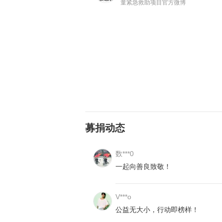
童紧急救助项目官方微博
募捐动态
数***0
一起向善良致敬！
2018年10月，接到医院通知，脐
于了，任化娟喜极而泣，坚持了这么
望而却步。
V***o
2019年11月，又是回到上海复查
公益无大小，行动即榜样！