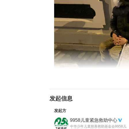
这位母亲叫任化娟，家住在安徽省阜
生就患有免疫缺陷PRK3CD，直到
发起信息
持生命，医院俨然已经成为了孩子的
发起方
9958儿童紧急救助中心
中华少年儿童慈善救助基金会9958儿