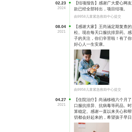
02.23
【结项报告】感谢广大爱心网友
2024
款已经全部转出，项目结项。
由9958儿童紧急救助中心提交
终于时间来到12月24日，她拉上
08.04
【感谢大家】王尚涵定期复查的
卖，可是2个小时过去了，一个都没
2021
松。现在每天口服抗排异药。感
离开了。这样下去不是办法，她便收
子的关注，你们辛苦啦！有了你
好心人一生安康。
铁站，看着来来往往的人群，她似乎
呀。
由9958儿童紧急救助中心提交
04.27
【住院治疗】尚涵移植六个月了
2021
口服抗排异、抗病毒等药品。时
算稳定。感谢一直以来关心和帮
切都会好起来的，希望孩子早日