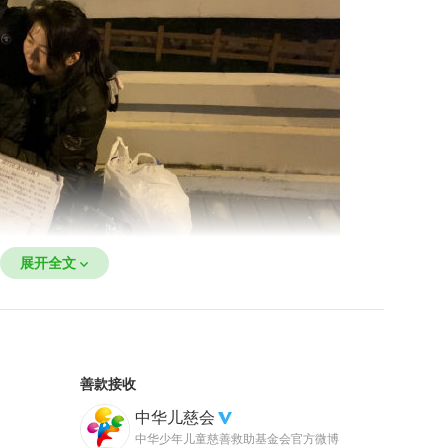
展开全文
阳市颍泉区行流东王行政村，八岁的儿子王尚涵自出
2015年才最终确诊，这八年一直坚持每个月输丙球维
第二个家。
善款接收
中华儿慈会
中华少年儿童慈善救助基金会官方微博