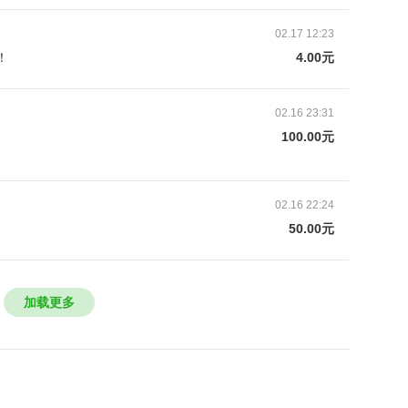
女儿视频时，女儿告诉她24日平安夜一定要给弟弟买个
02.17 12:23
！
4.00元
，听了女儿的话她突然有了一个主意，当天就出门买
，如今的她哪怕一点点希望都不想放弃。
02.16 23:31
100.00元
02.16 22:24
50.00元
加载更多