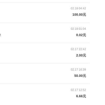
任化娟彻底慌了神，她开始拼命打电话借钱，可是这
戚朋友，至今都还没有还上，如今哪还有人肯再借给
02.18 04:42
100.00元
02.18 01:04
！
0.02元
02.17 22:42
2.00元
02.17 16:39
50.00元
02.17 12:52
6.66元