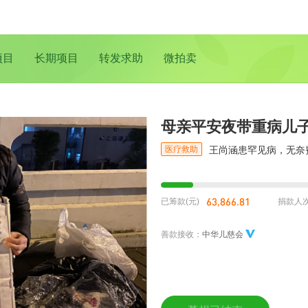
项目
长期项目
转发求助
微拍卖
母亲平安夜带重病儿
医疗救助
王尚涵患罕见病，无奈
63,866.81
已筹款(元)
捐款人
善款接收：
中华儿慈会