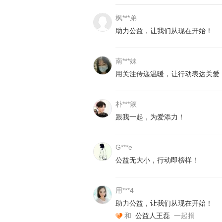
越严重，不赶紧移植恐怕性命不保，
些年为了儿子的病，她已经借遍了亲
枫***弟
她。
助力公益，让我们从现在开始！
南***妹
用关注传递温暖，让行动表达关爱
朴***簌
跟我一起，为爱添力！
G***e
公益无大小，行动即榜样！
用***4
助力公益，让我们从现在开始！
和
公益人王磊
一起捐