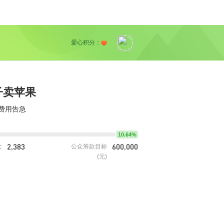
爱心积分：
子卖苹果
费用告急
10.64%
2,383
600,000
次
公众筹款目标
(元)