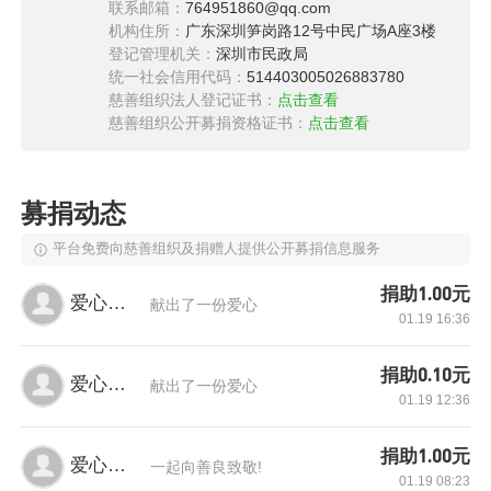
联系邮箱：
764951860@qq.com
（待新皮肤长出，后期要做多次手术。）肇事方
机构住所：
广东深圳笋岗路12号中民广场A座3楼
目前截止支付90万，（现以无力，并停止支付一
登记管理机关：
深圳市民政局
统一社会信用代码：
514403005026883780
切费用）。现欠医疗费一万多，（重症监护每天
慈善组织法人登记证书：
点击查看
医院正常除手术外，支出正常费用将近三万）现
慈善组织公开募捐资格证书：
点击查看
在亲朋好友多方筹钱数额渺小，以无力支付今后
庞大医疗费用。家庭四口生活陷入瘫痪状态。
募捐动态
平台免费向慈善组织及捐赠人提供公开募捐信息服务
捐助1.00元
爱心网友
献出了一份爱心
01.19 16:36
捐助0.10元
爱心网友
献出了一份爱心
01.19 12:36
捐助1.00元
爱心网友
一起向善良致敬!
01.19 08:23