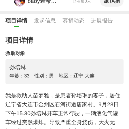
baby希希xixi
跟TA捐
已召集0人
项目详情
发起信息
募捐动态
进展报告
项目详情
救助对象
孙培琳
年龄：33
性别：男
地区：辽宁 大连
我是救助人苗梦雅，是患者孙培琳的妻子，居住
辽宁省大连市金州区石河街道唐家村。9月28日
下午15.30孙培琳开车正常行驶，一辆液化气罐
车经过突然爆炸。导致严重全身烧伤，大火无