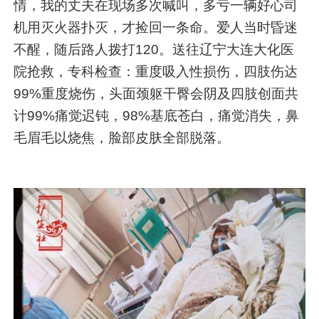
情，我的丈夫在现场多次喊叫，多亏一辆好心司
机用灭火器扑灭，才捡回一条命。爱人当时昏迷
不醒，随后路人拨打120。送往辽宁大连大化医
院抢救，专科检查：重度吸入性损伤，四肢伤达
99%重度烧伤，头面颈躯干臀会阴及四肢创面共
计99%痛觉迟钝，98%基底苍白，痛觉消失，鼻
毛眉毛以烧焦，脸部皮肤全部脱落。