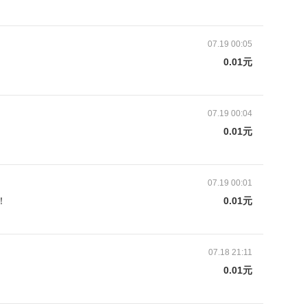
07.19 00:05
0.01元
什么不一样？
之别，但在读同一本书的时候，他们是完全平等的，
。
07.19 00:04
0.01元
如果
07.19 00:01
，每一学期学校颁发的奖状，都能被她“收归囊中”。
！
0.01元
而，与城市里的“别人家的小孩”不同的是，她能阅读到
的事，她苦恼的是书籍不像奖状一样，“轻易”就能得
07.18 21:11
0.01元
奖状一样，只要努力就可以得到，那就好了。”
，像彩怡这样的乡村少年不在少数。他们渴望阅读，