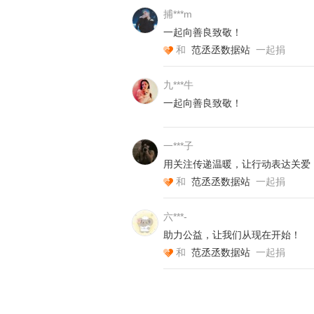
捕***m
渴望知道得更多，但阅读也让他们烦
一起向善良致敬！
环境的恶劣、资源的匮乏，让他们面
和
范丞丞数据站
一起捐
九***牛
幕天愿景：
一起向善良致敬！
同在蓝天下，共阅一本书。2019
一***子
益基金会及中国平安人寿保险股份有限
用关注传递温暖，让行动表达关爱
项目计划筹集10万本好书，按每人5
和
范丞丞数据站
一起捐
庭为期半年的亲子阅读物料及服务。
六***-
城乡少年之间的差距不是沟壑，阅读
助力公益，让我们从现在开始！
每一份可能性都是意义所在。
和
范丞丞数据站
一起捐
每一份善举都含有无尽力量。
幕天公益邀请你成为幕天同路人，与
点”的美好愿望，献出多一点善意。