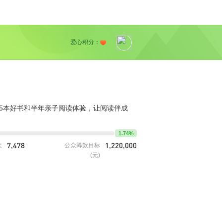
爱心积分：
得5本好书和半年亲子阅读体验，让阅读伴成
1.74%
7,478
1,220,000
次
公众筹款目标
(元)