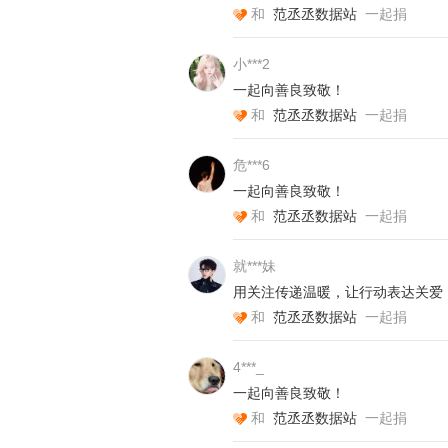
和
范丞丞数据站
一起捐
小***2
一起向善良致敬！
和
范丞丞数据站
一起捐
城乡少年接受教育的环境也许有天壤
他们之间的鸿沟是最有可能被跨越的
危***6
一起向善良致敬！
和
范丞丞数据站
一起捐
就***妹
来自广东清远的彩怡，学习成绩优异
用关注传递温暖，让行动表达关爱
彩怡是传说中的“别人家的小孩”。然
和
范丞丞数据站
一起捐
的图书非常有限。
荣誉的获得对于她来说不是一件困难
4***_
到。
一起向善良致敬！
“我想要看很多很多书，如果书能像
和
范丞丞数据站
一起捐
在中国，在与我们相隔千里的大山外