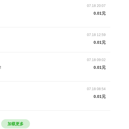
07.18 20:07
恼。
0.01元
临着几乎无书可读的窘迫和无助。
07.18 12:59
每位少年都
有向上生长的机会
0.01元
年，幕天公益联合中国青少年发展基金会、深圳市平安公
07.18 09:02
公司共同发起“希望工程·幕天同阅”公益计划。
！
0.01元
本的标准，捐赠给20000名乡村少年，同时支持其家
07.18 08:54
让他们拥有更多可能性。
0.01元
我们一起守护少年读书梦，为“让乡村少年知道多一
加载更多