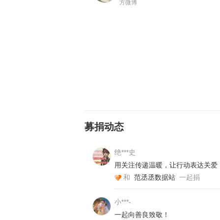
方微博
募捐动态
绝***史
用关注传递温暖，让行动表达关爱
和
范丞丞数据站
一起捐
小***-
一起向善良致敬！