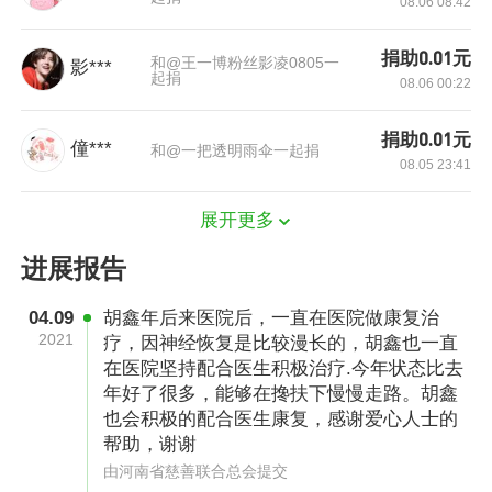
08.06 08:42
2002年2月，胡鑫的出生给全家人带来不少欢
乐，然而，平静幸福的生活并没有按部就班的持
捐助0.01元
和@王一博粉丝影凌0805一
影***
续下去，胡鑫5岁那年，他的父亲在一次车祸中
起捐
08.06 00:22
不幸身亡，而次年胡鑫的母亲也改嫁外地，那时
捐助0.01元
候，小小年纪的胡鑫被冠上了一个他永远都摘不
僮***
和@一把透明雨伞一起捐
08.05 23:41
掉的称谓：“孤儿”，五口之家因一次变故彻底被
打散，胡鑫只能跟着爷爷奶奶一起生活。
展开更多
进展报告
04.09
胡鑫年后来医院后，一直在医院做康复治
2021
疗，因神经恢复是比较漫长的，胡鑫也一直
在医院坚持配合医生积极治疗.今年状态比去
年好了很多，能够在搀扶下慢慢走路。胡鑫
也会积极的配合医生康复，感谢爱心人士的
帮助，谢谢
由河南省慈善联合总会提交