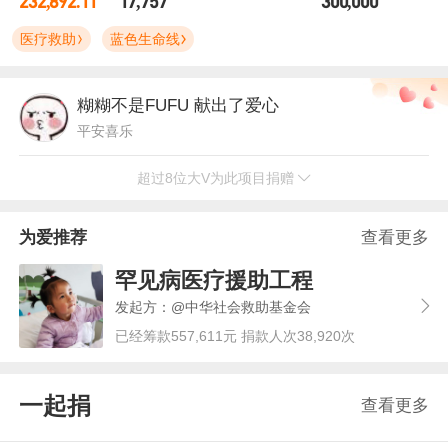
232,892.11
17,757
300,000
医疗救助
蓝色生命线
糊糊不是FUFU
献出了爱心
平安喜乐
超过8位大V为此项目捐赠
胖大夫潘慧
献出了爱心
北京协和医院 内分泌科 主任医师
为爱推荐
查看更多
用户1649743747
献出了爱心
罕见病医疗援助工程
发起方：@中华社会救助基金会
已经筹款557,611元 捐款人次38,920次
Abraxasmoothie
献出了爱心
彩虹屁屁机
一起捐
查看更多
吃瓜卫视
献出了爱心
娱乐博主