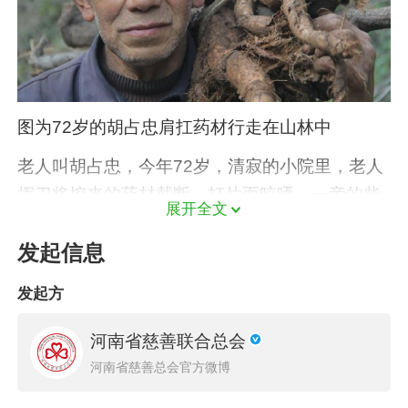
图为72岁的胡占忠肩扛药材行走在山林中
老人叫胡占忠，今年72岁，清寂的小院里，老人
挥刀将挖来的药材截断、打片而晾晒，一旁的柴
展开全文
堆上，晾晒着未干的药材，谈话间，老人用浓重
发起信息
的口音讲述着这些药材名字和价格，“葛根2.5元
一斤，桑皮5.5元一斤，葛藤片8毛一斤……”，胡
发起方
占忠靠着这些大山的“恩赐”，每个月可以收入近
四百元，从年后至今，他一有时间就会到山上转
河南省慈善联合总会
一圈儿，用他的话讲：“能挣一点是一点”。
河南省慈善总会官方微博