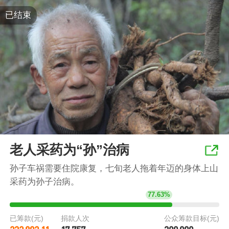
已结束
老人采药为“孙”治病
孙子车祸需要住院康复，七旬老人拖着年迈的身体上山
采药为孙子治病。
77.63%
已筹款(元)
捐款人次
公众筹款目标(元)