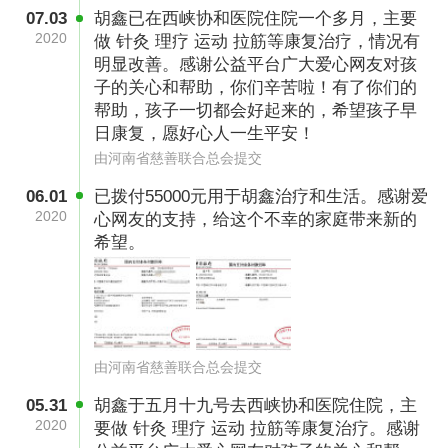
07.03
胡鑫已在西峡协和医院住院一个多月，主要
2020
做 针灸 理疗 运动 拉筋等康复治疗，情况有
明显改善。感谢公益平台广大爱心网友对孩
图为在家休养中的胡鑫
子的关心和帮助，你们辛苦啦！有了你们的
帮助，孩子一切都会好起来的，希望孩子早
而日渐老去的两口根本扛不起一家生活的重担，
日康复，愿好心人一生平安！
为了减轻家里的经济负担，刚刚初中毕业，16岁
由河南省慈善联合总会提交
的胡鑫便放弃了学业，外出打工补贴家用。然
06.01
已拨付55000元用于胡鑫治疗和生活。感谢爱
而，上天并未眷顾这个苦命的孩子，更大的苦难
2020
心网友的支持，给这个不幸的家庭带来新的
希望。
还在等着他。
2019年4月28日，正在外地打工的胡鑫乘车途径
安徽省合肥市肥东县白马镇公路时不幸发生车祸
造成重伤，经路人报警后，胡鑫被送到安徽医科
由河南省慈善联合总会提交
大学第四附属医院重症监护室救治。经检查，胡
05.31
胡鑫于五月十九号去西峡协和医院住院，主
鑫被确诊为颈椎四、五处粉碎性骨折，颈脊髓损
2020
要做 针灸 理疗 运动 拉筋等康复治疗。感谢
伤，随时都有生命危险。远在卢氏老家的奶奶得