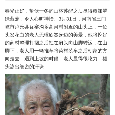
春光正好，蛰伏一冬的山林苏醒之后显得愈加翠
绿葱茏，令人心旷神怡。3月31日，河南省三门
峡市卢氏县瓦窑沟乡高河村附近的山头上，一位
头发花白的老人无暇欣赏身边的美景，他将挖好
的药材整理打捆之后扛在肩头向山脚转运，在山
脚下，老人用一辆推车将药材装车之后朝家的方
向走去，遇到上坡的时候，老人显得很吃力，额
头渗出细密的汗珠……