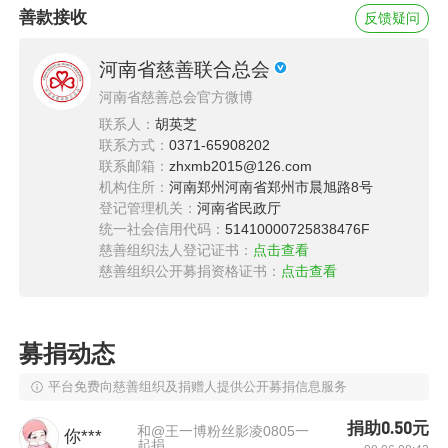
善款接收
反馈疑问
河南省慈善联合总会
河南省慈善总会官方微博
联系人：
胡英芝
联系方式：
0371-65908202
联系邮箱：
zhxmb2015@126.com
机构住所：
河南郑州河南省郑州市晨旭路8号
登记管理机关：
河南省民政厅
统一社会信用代码：
51410000725838476F
慈善组织法人登记证书：
点击查看
慈善组织公开募捐资格证书：
点击查看
图为胡占忠在院子里晾晒的药材
胡占忠的老伴儿叫李凤兰，今年68岁，按理说老
募捐动态
两口这个岁数应是安享晚年的时刻，但他们却“不
敢老去”，强打精神操持着细碎苦冗的生活，而这
平台免费向慈善组织及捐赠人提供公开募捐信息服务
一切，还要从他们的孙子胡鑫说起。
捐助0.50元
和@王一博粉丝影凌0805一
你***
起捐