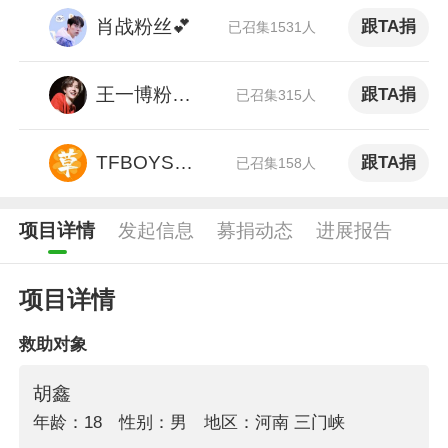
肖战粉丝💕
跟TA捐
已召集1531人
风水命理陈滇宝
献出了爱心
陈滇宝起名策划常州有限公司法定代表人 星座命理博主
王一博粉丝影凌080
跟TA捐
已召集315人
壮森的车库
献出了爱心
汽车博主 汽车达人 好物发现官 作家
TFBOYS粉丝
跟TA捐
已召集158人
季风号苏打
献出了爱心
项目详情
发起信息
募捐动态
进展报告
微博电视团成员 娱乐博主
项目详情
救助对象
胡鑫
年龄：18
性别：男
地区：河南 三门峡