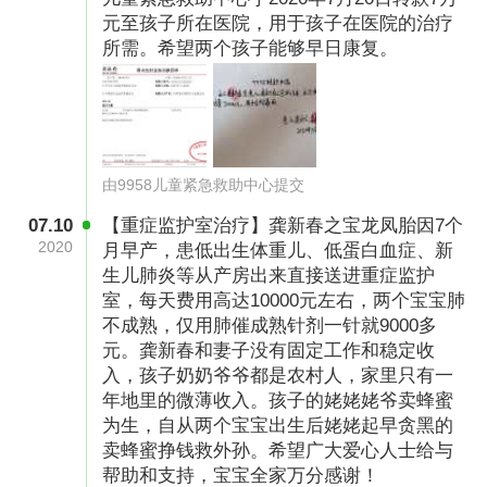
元至孩子所在医院，用于孩子在医院的治疗
所需。希望两个孩子能够早日康复。
由9958儿童紧急救助中心提交
以前，廉爽每次看彩超，看到两个宝宝就很开
07.10
【重症监护室治疗】龚新春之宝龙凤胎因7个
心。可自从孩子出生后，就再也没见她笑过。因
2020
月早产，患低出生体重儿、低蛋白血症、新
为对宝宝的极度担心和极度思念，她的身体恢复
生儿肺炎等从产房出来直接送进重症监护
很慢，整个人变得和以前不一样了。“从宝宝出生
室，每天费用高达10000元左右，两个宝宝肺
不成熟，仅用肺催成熟针剂一针就9000多
到现在，她没见过宝宝一眼，现在她总是打电话
元。龚新春和妻子没有固定工作和稳定收
给我，说想宝宝，日日夜夜地想。”爸爸龚新春心
入，孩子奶奶爷爷都是农村人，家里只有一
痛地说。
年地里的微薄收入。孩子的姥姥姥爷卖蜂蜜
为生，自从两个宝宝出生后姥姥起早贪黑的
卖蜂蜜挣钱救外孙。希望广大爱心人士给与
帮助和支持，宝宝全家万分感谢！