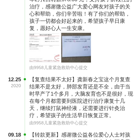
治疗，感谢微公益广大爱心网友对孩子的关
等了很久，终于等来了宝宝们出生的消息。还没
心和帮助，你们辛苦啦！有了你们的帮助，
容他缓一口气，就被告知，刚出生的两个宝宝都
孩子一切都会好起来的，希望孩子早日康
只有1.5kg，巴掌那么大，器官发育未成熟，患有
复，愿好心人一生安康。
低蛋白血症和新生儿肺炎。宝宝早产，一出生护
士就从手术室送到重症监护室。“护士抱着宝宝，
我看了宝宝一眼，那一刻，我感觉宝宝也睁开眼
睛看了我一眼。”龚新春回忆说。而那一眼，是宝
由9958儿童紧急救助中心提交
宝从出生到现在他看的唯一一眼。
12.25
【复查结果不太好】龚新春之宝这个月复查
2020
结果不是太好，肺部发育还是不全，由于当
时早产了1个多月，大脑发育也不是很好，现
在每个月都需要到医院进行治疗康复十几
天，继续打鼠神经液，还需要进行针灸治
疗，希望孩子的生活早日恢复正常。
由9958儿童紧急救助中心提交
09.18
【转款更新】感谢微公益各位爱心人士对孩