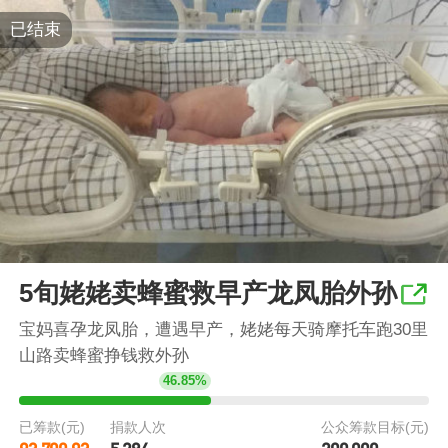
已结束
5旬姥姥卖蜂蜜救早产龙凤胎外孙
宝妈喜孕龙凤胎，遭遇早产，姥姥每天骑摩托车跑30里
山路卖蜂蜜挣钱救外孙
46.85%
已筹款(元)
捐款人次
公众筹款目标(元)