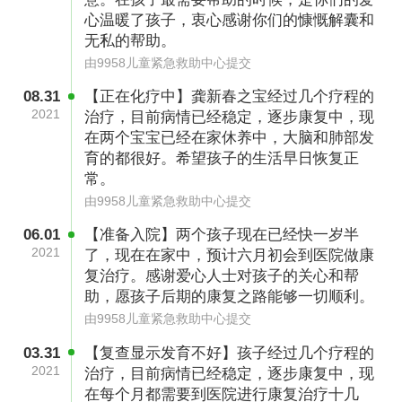
怀孕期间孩子们一直很正常，直到5月份，在孩
心温暖了孩子，衷心感谢你们的慷慨解囊和
无私的帮助。
子早产前一个月，廉爽突然拉肚子，肚子疼。医
由9958儿童紧急救助中心提交
生担心孕妈妈拉肚子会引起早产，直接让廉爽住
08.31
【正在化疗中】龚新春之宝经过几个疗程的
院保胎。可谁知住院保胎半个月，廉爽还是提前
2021
治疗，目前病情已经稳定，逐步康复中，现
羊水破了。“羊水破了，当时宝宝的脚都快露出来
在两个宝宝已经在家休养中，大脑和肺部发
育的都很好。希望孩子的生活早日恢复正
了，医生说情况很危急，需要立马进行手术。”龚
常。
新春回忆说，“一听手术我就慌了，那一刻觉得自
由9958儿童紧急救助中心提交
己想哭都哭不出来。”
06.01
【准备入院】两个孩子现在已经快一岁半
2021
了，现在在家中，预计六月初会到医院做康
复治疗。感谢爱心人士对孩子的关心和帮
产科在4楼，手术室在2楼，情况危急的妻子直接
助，愿孩子后期的康复之路能够一切顺利。
被推去了2楼。那个时候，龚新春只记得医生不
由9958儿童紧急救助中心提交
停地拿表单让他签字，脑子一片混乱的他都不知
03.31
【复查显示发育不好】孩子经过几个疗程的
2021
治疗，目前病情已经稳定，逐步康复中，现
道签了些啥。妻子被推进了手术室，他就在门外
在每个月都需要到医院进行康复治疗十几