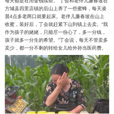
每天都是在用金钱续命。”丁会和老伴儿廉春坡在
方城县四里店镇的后山上养了一些蜜蜂，每天凌
晨4点多老两口就要起床。老伴儿廉春坡在山上
收蜜，装好后，丁会就赶紧下山到镇上去卖。“我
作为孩子的姥姥，只能尽一份心了，多一分钱，
孩子就多一分生的希望。”丁会说，每天不管卖多
卖少，都一分不剩的转给女儿给外孙当医药费。