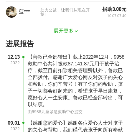
着到镇上去卖蜂蜜，继续把每天卖蜂蜜的钱转到
捐助3.00元
助力公益，让我们从现在开
菠***
廉爽手上。
始!
10.07 07:40
展开更多
进展报告
12.13
【善款已全部转出】截止2022年12月，9958
2022
救助中心共计拨款87,141.87元用于孩子治
疗，截至目前扣除相关管理费以外，善款已
全部拨付。感谢广大爱心网友对孩子的关心
和帮助，你们辛苦啦！有了你们的帮助，孩
子一切都会好起来的，希望孩子早日康复，
愿好心人一生安康。善款已经全部转出，可
以结项。
2019年11月28日，廉爽查出怀孕，并且是一对
由9958儿童紧急救助中心提交
双胞胎。在刚得知自己怀孕的时候，廉爽也纠结
09.01
【感谢您的爱心】感谢各位爱心人士对孩子
过。公公婆婆在家种地没什么收入，家里已有一
2022
的关心与帮助，我们谨代表孩子向所有奉献