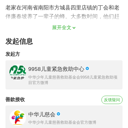
老家在河南省南阳市方城县四里店镇的丁会和老
伴廉春坡养了一辈子的蜂。大多数时间，他们赶
着蜂群跟着花期四处迁徙。今年春节过年时，他
展开全文
们刚好赶着蜂到了湖北荆门地界，因疫情在湖北
发起信息
被困了三个多月。好不容易熬过了三个月，老两
口4月底才从湖北回到老家，本想着好好安顿安
发起方
顿歇歇。可谁知怀孕7个月的女儿突然早产，一
9958儿童紧急救助中心
对双胞胎外孙刚出手术室就住进了重症监护室。
中华少年儿童慈善救助基金会9958儿童紧急救助项
目官方微博
善款接收
反馈疑问
中华儿慈会
中华少年儿童慈善救助基金会官方微博