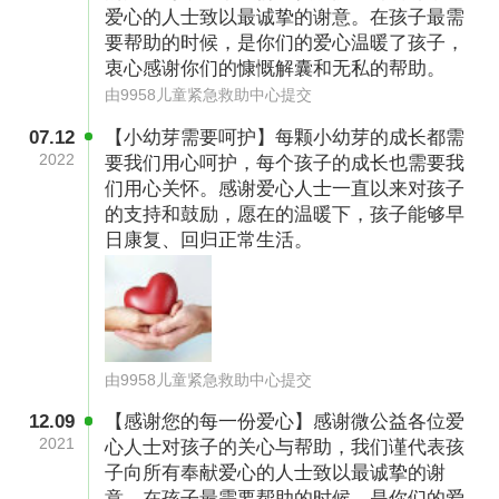
爱心的人士致以最诚挚的谢意。在孩子最需
个3岁的女儿，她在家照顾女儿没什么收入，一
要帮助的时候，是你们的爱心温暖了孩子，
家五口的生计都压在起早贪黑外出打工的老公一
衷心感谢你们的慷慨解囊和无私的帮助。
人身上。可双胞胎宝宝的到来，让整个家里都欣
由9958儿童紧急救助中心提交
喜不已，最终还是决定留下两个宝宝，一家人一
07.12
【小幼芽需要呵护】每颗小幼芽的成长都需
起好好努力挣钱。
2022
要我们用心呵护，每个孩子的成长也需要我
们用心关怀。感谢爱心人士一直以来对孩子
的支持和鼓励，愿在的温暖下，孩子能够早
日康复、回归正常生活。
由9958儿童紧急救助中心提交
12.09
【感谢您的每一份爱心】感谢微公益各位爱
2021
心人士对孩子的关心与帮助，我们谨代表孩
子向所有奉献爱心的人士致以最诚挚的谢
意。在孩子最需要帮助的时候，是你们的爱