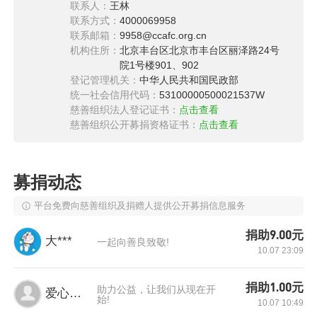
联系人：
王林
联系方式：
4000069958
联系邮箱：
9958@ccafc.org.cn
机构住所：
北京丰台区北京市丰台区丽泽路24号
院1号楼901、902
登记管理机关：
中华人民共和国民政部
统一社会信用代码：
53100000500021537W
慈善组织法人登记证书：
点击查看
慈善组织公开募捐资格证书：
点击查看
募捐动态
平台免费向慈善组织及捐赠人提供公开募捐信息服务
为了能多采点蜂蜜，丁会老两口去山上找野蜂。
捐助9.00元
廉爽无意中从姐姐处知道，妈妈丁会在采野蜂蜜
大***
一起向善良致敬!
10.07 23:09
时曾被蛰过共计两百多个包，蛰得全身过敏。而
舍不得多花一分钱的母亲只在老伴儿的强烈要求
捐助1.00元
助力公益，让我们从现在开
爱心网友
始!
下到镇上卫生所打了一针过敏针之后，继续坚持
10.07 10:49