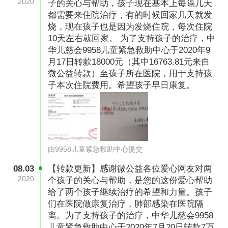
2020
子的关心与帮助，孩子现在基本上每隔几天
都需要来住院治疗，有的时候回家几天就发
烧，现在孩子也是因为发烧住院，每次住院
10天左右就回家。 为了支持孩子的治疗，中
华儿慈会9958儿童紧急救助中心于2020年9
月17日转款18000元（其中16763.81元来自
微公益转款）至孩子所在医院，用于支持孩
住进重症监护室之后，两个宝宝就直接上了呼吸
子本次住院费用。希望孩子早日康复。
机吸上了氧气。两个宝宝情况一度很是危急，连
下两次病危通知。得知宝宝早产的那天，爷爷奶
奶就把家里的玉米、小麦能卖的都卖了。然后拿
了6000块钱递到龚新春手上。可住进重症监护室
由9958儿童紧急救助中心提交
的第一天，两个宝宝就花了4万多，仅宝宝们用
08.03
【转款更新】感谢微公益各位爱心网友对两
的让肺成熟的催熟针，一针就是9000块。
2020
个孩子的关心与帮助，是您的这份爱心帮助
给了两个孩子继续治疗的希望和力量。孩子
们在医院做康复治疗，肺部感染在医院隔
离。为了支持孩子的治疗，中华儿慈会9958
儿童紧急救助中心于2020年7月20日转款7万