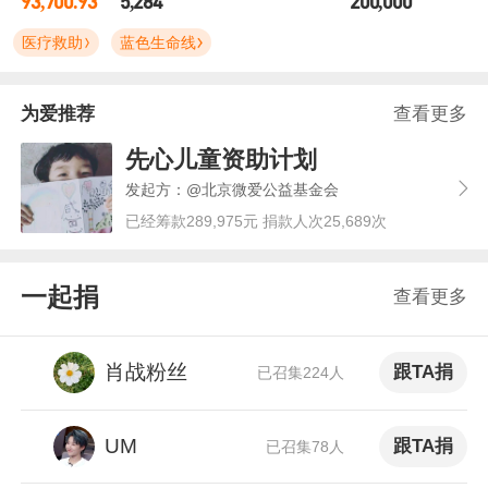
93,700.93
5,284
200,000
医疗救助
蓝色生命线
为爱推荐
查看更多
先心儿童资助计划
发起方：@北京微爱公益基金会
已经筹款289,975元 捐款人次25,689次
一起捐
查看更多
肖战粉丝
跟TA捐
已召集224人
UM
跟TA捐
已召集78人