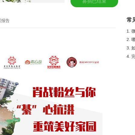
募捐已结束
常
展报告
1.
2.
3.
4.