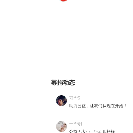
洪水漫至居民楼2楼，沿河居民的基
洪水浸泡后无法使用……商家、店铺
灾害影响，房屋损毁、倒塌，屋里沉
募捐动态
可***5
助力公益，让我们从现在开始！
一***明
公益无大小，行动即榜样！