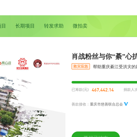
项目
长期项目
转发求助
微拍卖
肖战粉丝与你“綦”心
救灾应急
帮助重庆綦江受洪灾的
467,442.14
已筹款(元)
捐款人
善款接收：
重庆市慈善联合总会