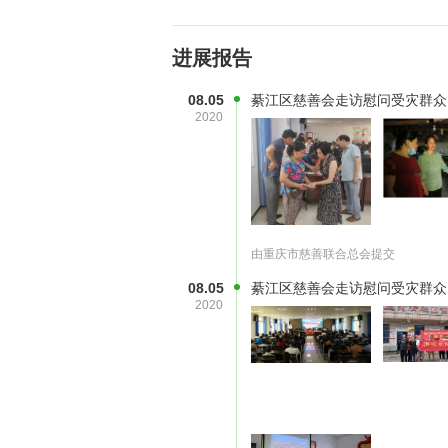
进展报告
08.05
綦江区慈善会走访慰问受灾群众
2020
由重庆市慈善联合总会提交
08.05
綦江区慈善会走访慰问受灾群众
2020
受灾面积大，经济损失重，抗洪救灾
家园的信心，鼓足干劲积极开展自救
总会联合重庆市綦江区慈善会、肖战D
广大爱心人士的爱心，在精神和物质
园！