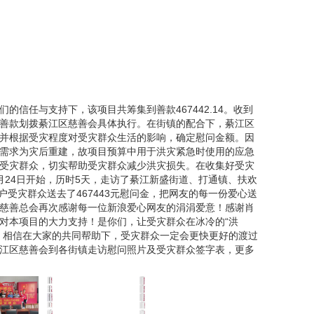
的信任与支持下，该项目共筹集到善款467442.14。收到
善款划拨綦江区慈善会具体执行。在街镇的配合下，綦江区
并根据受灾程度对受灾群众生活的影响，确定慰问金额。因
需求为灾后重建，故项目预算中用于洪灾紧急时使用的应急
受灾群众，切实帮助受灾群众减少洪灾损失。在收集好受灾
月24日开始，历时5天，走访了綦江新盛街道、打通镇、扶欢
2户受灾群众送去了467443元慰问金，把网友的每一份爱心送
慈善总会再次感谢每一位新浪爱心网友的涓涓爱意！感谢肖
站对本项目的大力支持！是你们，让受灾群众在冰冷的“洪
！相信在大家的共同帮助下，受灾群众一定会更快更好的渡过
江区慈善会到各街镇走访慰问照片及受灾群众签字表，更多