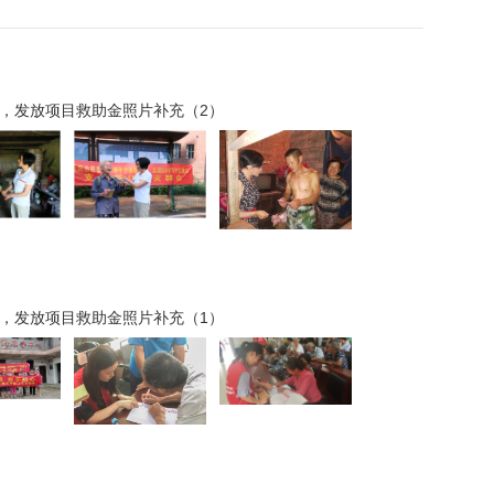
，发放项目救助金照片补充（2）
，发放项目救助金照片补充（1）
形式严峻、刻不容缓。为帮助受灾群众树立灾后重建
，为防止受灾群众因灾致贫、因灾返贫，重庆市慈善
AYTOY公益站共同发起此抗洪救灾项目，希望汇聚
上，给予受灾群众鼓励和信心，帮助他们重建幸福家