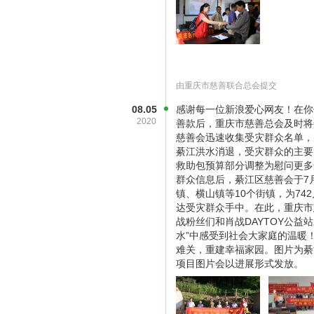
项目预算：
由重庆市慈善联合总会提交
08.05
感谢每一位新浪爱心网友！在你们
2020
善款后，重庆市慈善总会及时将
慈善会迅速收集受灾群众名单，
綦江洪水消退，受灾群众的主要
救助包预算部分调整为慰问更多
群众信息后，綦江区慈善会于7
镇、横山镇等10个街镇，为74
达受灾群众手中。在此，重庆市
战粉丝们和肖战DAYTOY公益
水”中感受到社会大家庭的温暖
难关，重建幸福家园。图片为綦
项目图片会以进展形式发放。