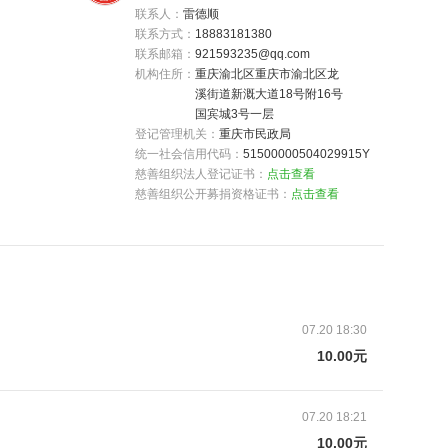
联系人：
雷德顺
联系方式：
18883181380
联系邮箱：
921593235@qq.com
机构住所：
重庆渝北区重庆市渝北区龙
溪街道新溉大道18号附16号
国宾城3号一层
登记管理机关：
重庆市民政局
统一社会信用代码：
51500000504029915Y
慈善组织法人登记证书：
点击查看
慈善组织公开募捐资格证书：
点击查看
本生活用品几乎全被洪水冲走，家具电器等多数也被
、库房经济损失惨重，因受暴雨引起的山洪、滑坡等
积厚厚的淤泥，庄稼减产、绝收，耕地被毁……
07.20 18:30
10.00元
07.20 18:21
10.00元