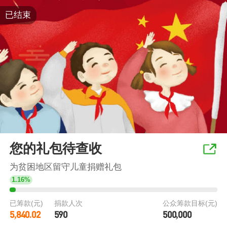
已结束
您的礼包待查收
为贫困地区留守儿童捐赠礼包
1.16%
已筹款(元)
捐款人次
公众筹款目标(元)
5,840.02
590
500,000