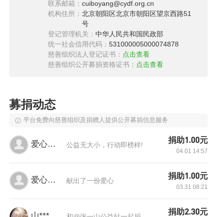
联系邮箱：
cuiboyang@cydf.org.cn
机构住所：
北京朝阳区北京市朝阳区望京西路51
号
登记管理机关：
中华人民共和国民政部
统一社会信用代码：
531000005000074878
慈善组织法人登记证书：
点击查看
慈善组织公开募捐资格证书：
点击查看
春天要和爱在一起，旅途阻隔脚步，但是无法消
募捐动态
解爱意，让留守儿童在这个充满希望的季节及时
平台免费向慈善组织及捐赠人提供公开募捐信息服务
查收自己的新年礼包，暖心之意，与爱同行。
捐助1.00元
爱心网友
公益无大小，行动即榜样!
04.01 14:57
我们也许互不相识，但是依然满怀赤诚，心存感
恩。
捐助1.00元
爱心网友
献出了一份爱心
03.31 08:21
感谢身处五湖四海瞭望灯火的每一个你；
感谢此时此刻或分离或相聚的每一个你；
捐助2.30元
山***
和@张一山公益站一起捐