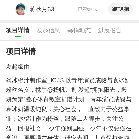
蒋秋月6308254
跟TA捐
已召集0人
项目详情
发起信息
募捐动态
进展报告
项目详情
发起缘由
@冰橙汁制作室_IOJS 以青年演员成毅与袁冰妍
粉丝名义，携手@扬帆计划 发起“拥抱阳光，毅
妍为定”爱心体育教室捐赠计划。青年演员成毅与
袁冰妍温暖纯良，关心社会，一直致力于公益事
业；冰橙汁作为粉丝，跟随二人脚步，关注公
益，回报社会。 少年强则国强。少年不仅要强在
学识，更要强在身体。研究表明，儿童保持健康